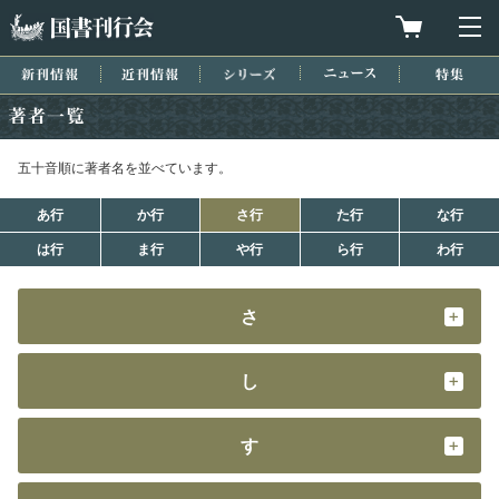
国書刊行会
買物カゴを
メ
新刊情報
近刊情報
シリーズ
ニュース
特集
著者一覧
五十音順に著者名を並べています。
あ行
か行
さ行
た行
な行
は行
ま行
や行
ら行
わ行
さ
し
す