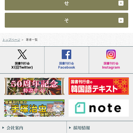
せ
そ
トップページ
＞
著者一覧
国書刊行会
国書刊行会
国書刊行会
X(旧Twitter)
Facebook
Instagram
会社案内