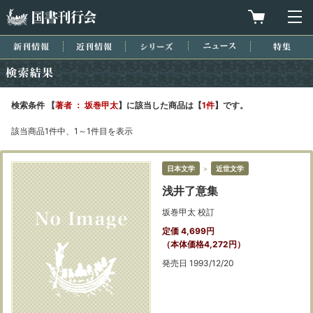
国書刊行会
買物カゴを
メ
新刊情報
近刊情報
シリーズ
ニュース
特集
検索結果
検索条件 【
著者 ： 坂巻甲太
】に該当した商品は【
1件
】です。
該当商品1件中、1～1件目を表示
日本文学
＞
近世文学
浅井了意集
坂巻甲太 校訂
定価 4,699円
（本体価格4,272円）
発売日 1993/12/20