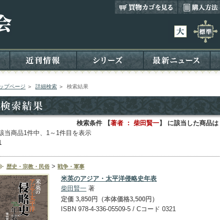
ップページ
＞
詳細検索
＞
検索結果
検索条件 【
著者 ： 柴田賢一
】 に該当した商品は
該当商品1件中、1～1件目を表示
1
>
歴史・宗教・民俗
戦争・軍事
米英のアジア・太平洋侵略史年表
柴田賢一
著
定価 3,850円（本体価格3,500円）
ISBN 978-4-336-05509-5 / Cコード 0321