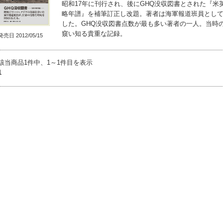
昭和17年に刊行され、後にGHQ没収図書とされた『米
略年譜』を補筆訂正し改題。著者は海軍報道班員とし
した。GHQ没収図書点数が最も多い著者の一人。当時
窺い知る貴重な記録。
発売日 2012/05/15
該当商品1件中、1～1件目を表示
1