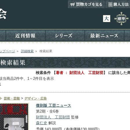
ップページ
＞
詳細検索
＞
検索結果
検索条件 【
著者 ： 財団法人 工芸財団
】 に該当した
該当商品2件中、1～2件目を表示
1
>
芸術・芸能
デザイン・広告
復刻版
工芸ニュース
第2期・全6巻
財団法人 工芸財団
監修
森仁史
解説
予価 143,000円（本体価格130,000円）