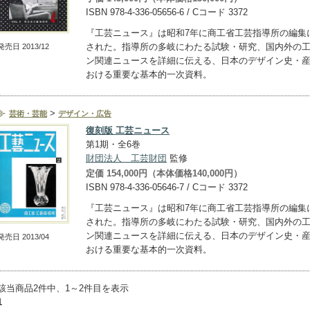
ISBN 978-4-336-05656-6 / Cコード 3372
『工芸ニュース』は昭和7年に商工省工芸指導所の編集
された。指導所の多岐にわたる試験・研究、国内外の
発売日 2013/12
ン関連ニュースを詳細に伝える、日本のデザイン史・
おける重要な基本的一次資料。
>
芸術・芸能
デザイン・広告
復刻版
工芸ニュース
第1期・全6巻
財団法人 工芸財団
監修
定価 154,000円（本体価格140,000円）
ISBN 978-4-336-05646-7 / Cコード 3372
『工芸ニュース』は昭和7年に商工省工芸指導所の編集
された。指導所の多岐にわたる試験・研究、国内外の
ン関連ニュースを詳細に伝える、日本のデザイン史・
発売日 2013/04
おける重要な基本的一次資料。
該当商品2件中、1～2件目を表示
1