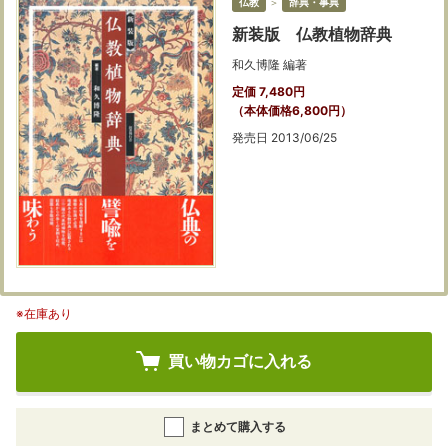
仏教
＞
辞典・事典
新装版 仏教植物辞典
和久博隆 編著
定価 7,480円
（本体価格6,800円）
発売日 2013/06/25
※在庫あり
買い物カゴに入れる
まとめて購入する