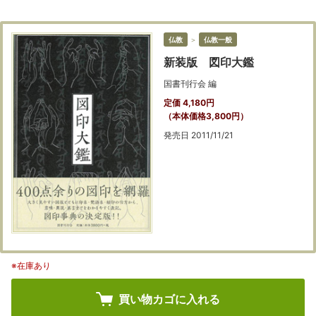
仏教
＞
仏教一般
新装版 図印大鑑
国書刊行会 編
定価 4,180円
（本体価格3,800円）
発売日 2011/11/21
※在庫あり
買い物カゴに入れる