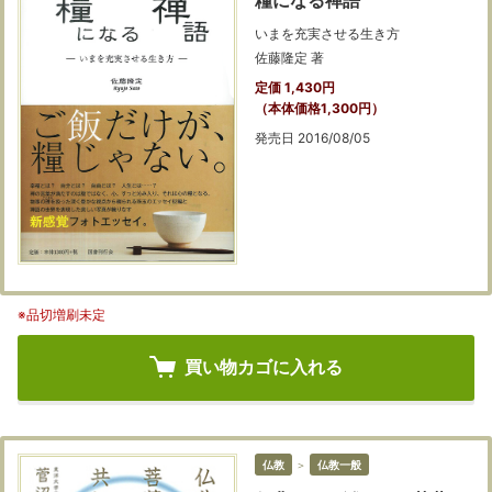
糧になる禅語
いまを充実させる生き方
佐藤隆定 著
定価 1,430円
（本体価格1,300円）
発売日 2016/08/05
※品切増刷未定
買い物カゴに入れる
仏教
＞
仏教一般