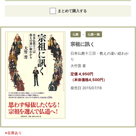
まとめて購入する
仏教
＞
仏教一般
宗祖に訊く
日本仏教十三宗・教えの違い総わか
り
大竹晋 著
定価 4,950円
（本体価格4,500円）
発売日 2015/07/16
※在庫あり