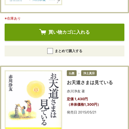
※在庫あり
買い物カゴに入れる
まとめて購入する
仏教
＞
浄土真宗
お天道さまは見ている
赤川浄友 著
定価 1,430円
（本体価格1,300円）
発売日 2015/05/21