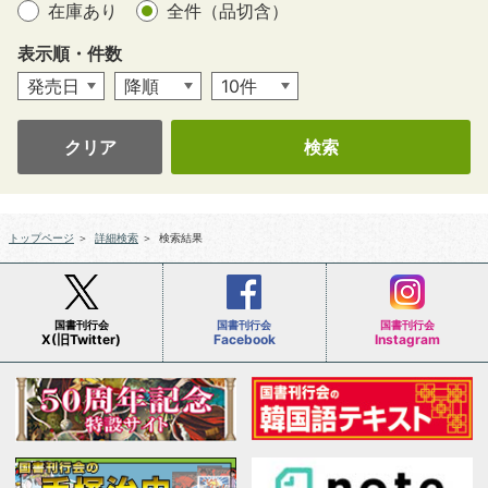
在庫あり
全件（品切含）
表示順・件数
クリア
トップページ
＞
詳細検索
＞
検索結果
国書刊行会
国書刊行会
国書刊行会
X(旧Twitter)
Facebook
Instagram