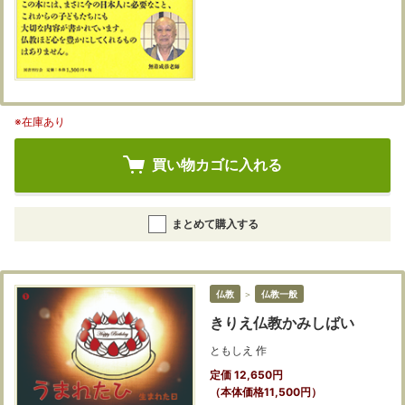
※在庫あり
買い物カゴに入れる
まとめて購入する
仏教
＞
仏教一般
きりえ仏教かみしばい
ともしえ 作
定価 12,650円
（本体価格11,500円）