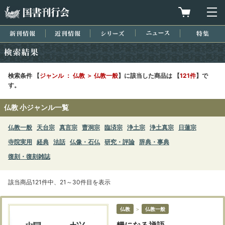
国書刊行会
買物カゴを
メ
新刊情報
近刊情報
シリーズ
ニュース
特集
検索結果
検索条件 【
ジャンル ： 仏教 ＞ 仏教一般
】に該当した商品は 【
121件
】で
す。
仏教 小ジャンル一覧
仏教一般
天台宗
真言宗
曹洞宗
臨済宗
浄土宗
浄土真宗
日蓮宗
寺院実用
経典
法話
仏像・石仏
研究・評論
辞典・事典
復刻・復刻雑誌
該当商品121件中、21～30件目を表示
仏教
＞
仏教一般