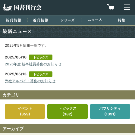
国書刊行会
買物カゴを
メ
新刊情報
近刊情報
シリーズ
ニュース
特集
最新ニュース
2025年5月情報一覧です。
2025/05/16
トピックス
2026年度 新卒社員募集のお知らせ
2025/05/13
トピックス
弊社アルバイト募集のお知らせ
カテゴリ
イベント
トピックス
パブリシティ
(359)
(382)
(1391)
アーカイブ