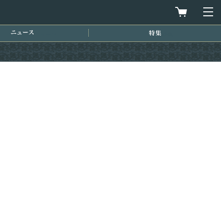
買物カゴを
メ
ニュース
特集