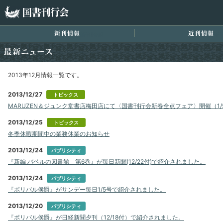
国書刊行会
新刊情報
近
最新ニュース
2013年12月情報一覧です。
2013/12/27
トピックス
MARUZEN＆ジュンク堂書店梅田店にて〈国書刊行会新春全点フェア〉開催（1/
2013/12/25
トピックス
冬季休暇期間中の業務休業のお知らせ
2013/12/24
パブリシティ
『新編 バベルの図書館 第6巻』が毎日新聞(12/22付)で紹介されました。
2013/12/24
パブリシティ
『ボリバル侯爵』がサンデー毎日1/5号で紹介されました。
2013/12/20
パブリシティ
『ボリバル侯爵』が日経新聞夕刊（12/18付）で紹介されました。