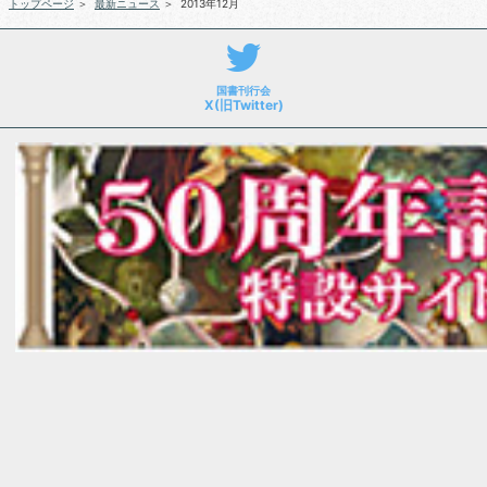
トップページ
＞
最新ニュース
＞
2013年12月
国書刊行会
X(旧Twitter)