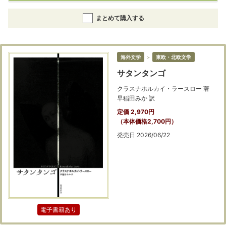
まとめて購入する
海外文学
＞
東欧・北欧文学
サタンタンゴ
クラスナホルカイ・ラースロー 著
早稲田みか 訳
定価 2,970円
（本体価格2,700円）
発売日 2026/06/22
電子書籍あり