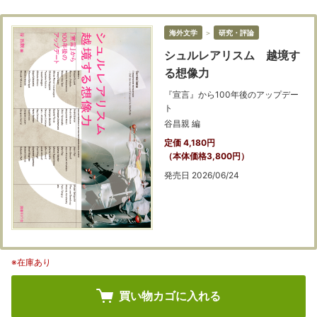
海外文学
＞
研究・評論
シュルレアリスム 越境す
る想像力
『宣言』から100年後のアップデー
ト
谷昌親 編
定価 4,180円
（本体価格3,800円）
発売日 2026/06/24
※在庫あり
買い物カゴに入れる