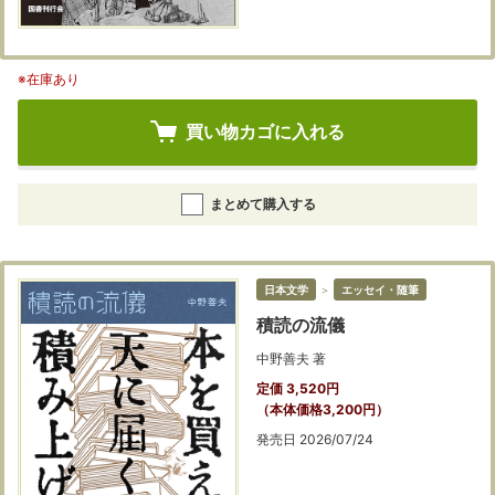
※在庫あり
買い物カゴに入れる
まとめて購入する
日本文学
＞
エッセイ・随筆
積読の流儀
中野善夫 著
定価 3,520円
（本体価格3,200円）
発売日 2026/07/24