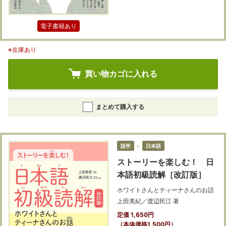
電子書籍あり
※在庫あり
買い物カゴに入れる
まとめて購入する
語学
＞
日本語
ストーリーを楽しむ！ 日
本語初級読解［改訂版］
ホワイトさんとティーナさんのお話
上田美紀／渡辺民江 著
定価 1,650円
（本体価格1,500円）