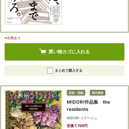
※在庫あり
買い物カゴに入れる
まとめて購入する
芸術・芸能
＞
現代美術
M!DOR!作品集 the
residents
M!DOR! コラージュ
定価 7,700円