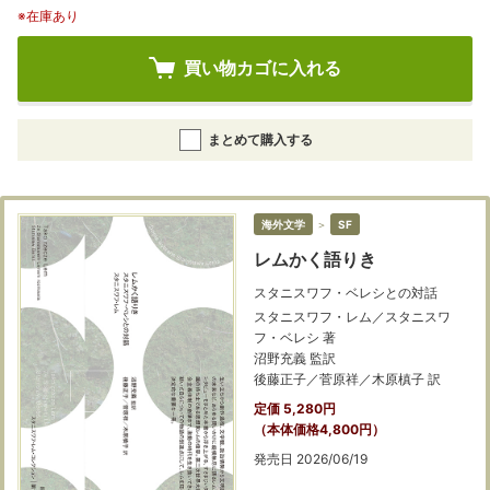
※在庫あり
買い物カゴに入れる
まとめて購入する
海外文学
＞
SF
レムかく語りき
スタニスワフ・ベレシとの対話
スタニスワフ・レム／スタニスワ
フ・ベレシ 著
沼野充義 監訳
後藤正子／菅原祥／木原槙子 訳
定価 5,280円
（本体価格4,800円）
発売日 2026/06/19