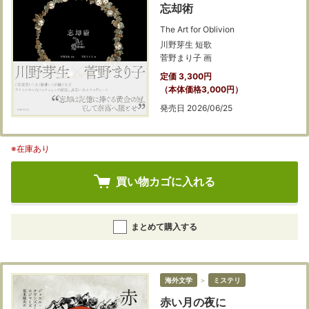
忘却術
The Art for Oblivion
川野芽生 短歌
菅野まり子 画
定価 3,300円
（本体価格3,000円）
発売日 2026/06/25
※在庫あり
買い物カゴに入れる
まとめて購入する
海外文学
＞
ミステリ
赤い月の夜に