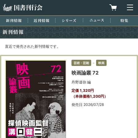
国書刊行会
買物カゴを
メ
新刊情報
近刊情報
シリーズ
ニュース
特集
新刊情報
直近で発売された新刊情報です。
芸術・芸能
＞
映画
映画論叢 72
丹野達弥 編
定価 1,320円
（本体価格1,200円）
発売日 2026/07/28