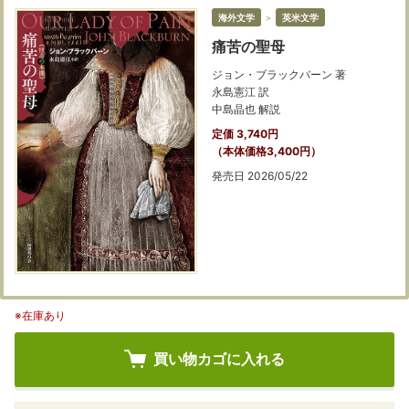
海外文学
＞
英米文学
痛苦の聖母
ジョン・ブラックバーン 著
永島憲江 訳
中島晶也 解説
定価 3,740円
（本体価格3,400円）
発売日 2026/05/22
※在庫あり
買い物カゴに入れる