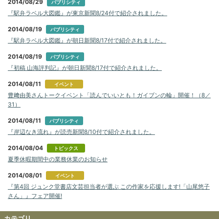
2014/08/29
パブリシティ
『駅弁ラベル大図鑑』が東京新聞8/24付で紹介されました。
2014/08/19
パブリシティ
『駅弁ラベル大図鑑』が朝日新聞8/17付で紹介されました。
2014/08/19
パブリシティ
『初稿 山海評判記』が朝日新聞8/17付で紹介されました。
2014/08/11
イベント
豊﨑由美さんトークイベント「読んでいいとも！ガイブンの輪」開催！（8／
31）
2014/08/11
パブリシティ
『岸辺なき流れ』が読売新聞8/10付で紹介されました。
2014/08/04
トピックス
夏季休暇期間中の業務休業のお知らせ
2014/08/01
イベント
『第4回 ジュンク堂書店文芸担当者が選ぶ この作家を応援します!「山尾悠子
さん」』フェア開催!
カテゴリ