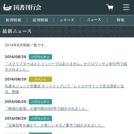
国書刊行会
買物カゴを
メ
新刊情報
近刊情報
シリーズ
ニュース
特集
最新ニュース
2014年8月情報一覧です。
2014/08/29
パブリシティ
『スクリプターはストリッパーではありません』がクロワッサン9/10号で紹
介されました。
2014/08/29
イベント
丸善＆ジュンク堂書店 ネットストアにて「レトロデザインで見る歴史と生
活」開催
2014/08/29
パブリシティ
『映画の奈落』が週刊朝日9/5号で紹介されました。
2014/08/29
パブリシティ
『宝塚百年を越えて』が美しいキモノ夏号で紹介されました。