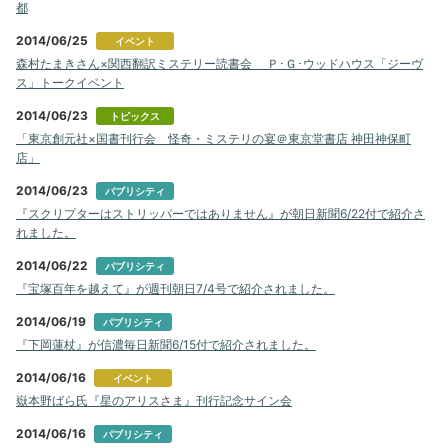
都
2014/06/25
イベント
森村たまきさん×関西翻訳ミステリー読書会 Ｐ･Ｇ･ウッドハウス「ジーヴ
ス」トークイベント
2014/06/23
トピックス
「東京創元社×国書刊行会 怪奇・ミステリの宴＠東京堂書店 神田神保町
店」
2014/06/23
パブリシティ
『スクリプターはストリッパーではありません』が朝日新聞6/22付で紹介さ
れました。
2014/06/22
パブリシティ
『宝塚百年を越えて』が週刊朝日7/4号で紹介されました。
2014/06/19
パブリシティ
『下岡蓮杖』が信濃毎日新聞6/15付で紹介されました。
2014/06/16
イベント
嶽本野ばら氏『星のアリスさま』刊行記念サイン会
2014/06/16
パブリシティ