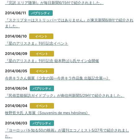
『完訳 エリア随筆Ⅰ』が毎日新聞6/15付で紹介されました。
2014/06/11
パブリシティ
『スクリプターはストリッパーではありません』が東京新聞6/8付で紹介され
ました。
2014/06/10
イベント
『星のアリスさま』刊行記念イベント
2014/06/09
イベント
『星のアリスさま』刊行記念 嶽本野ばら氏サイン会開催
2014/06/05
イベント
今井キラさん個展《少女の国―今井キラ作品集 出版記念展―》
2014/06/04
パブリシティ
『民俗芸能探訪ガイドブック』が南信州新聞5/29付で紹介されました。
2014/06/04
イベント
牧野哲大氏 人形展《Souvenirs de mes héroïnes》
2014/06/03
パブリシティ
『ヨーロッパを知る50の映画』が週刊エコノミスト5/27号で紹介されまし
た。