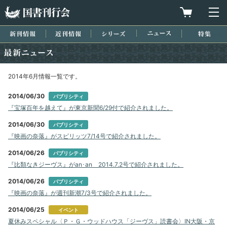
国書刊行会
買物カゴを
メ
新刊情報
近刊情報
シリーズ
ニュース
特集
最新ニュース
2014年6月情報一覧です。
2014/06/30
パブリシティ
『宝塚百年を越えて』が東京新聞6/29付で紹介されました。
2014/06/30
パブリシティ
『映画の奈落』がスピリッツ7/14号で紹介されました。
2014/06/26
パブリシティ
『比類なきジーヴス』がan･an 2014.7.2号で紹介されました。
2014/06/26
パブリシティ
『映画の奈落』が週刊新潮7/3号で紹介されました。
2014/06/25
イベント
夏休みスペシャル〈Ｐ・Ｇ・ウッドハウス「ジーヴス」読書会〉IN大阪・京