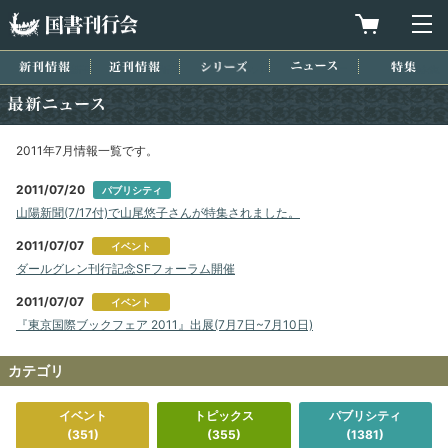
国書刊行会
買物カゴを
メ
新刊情報
近刊情報
シリーズ
ニュース
特集
最新ニュース
2011年7月情報一覧です。
2011/07/20
パブリシティ
山陽新聞(7/17付)で山尾悠子さんが特集されました。
2011/07/07
イベント
ダールグレン刊行記念SFフォーラム開催
2011/07/07
イベント
『東京国際ブックフェア 2011』出展(7月7日~7月10日)
カテゴリ
イベント
トピックス
パブリシティ
(351)
(355)
(1381)