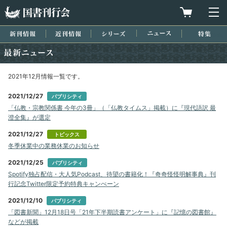
国書刊行会
買物カゴを
メ
新刊情報
近刊情報
シリーズ
ニュース
特集
最新ニュース
2021年12月情報一覧です。
2021/12/27
パブリシティ
「仏教・宗教関係書 今年の3冊」（「仏教タイムス」掲載）に『現代語訳 最
澄全集』が選定
2021/12/27
トピックス
冬季休業中の業務休業のお知らせ
2021/12/25
パブリシティ
Spotify独占配信・大人気Podcast、待望の書籍化！『奇奇怪怪明解事典』刊
行記念Twitter限定予約特典キャンぺーン
2021/12/10
パブリシティ
「図書新聞」12月18日号「21年下半期読書アンケート」に『記憶の図書館』
などが掲載