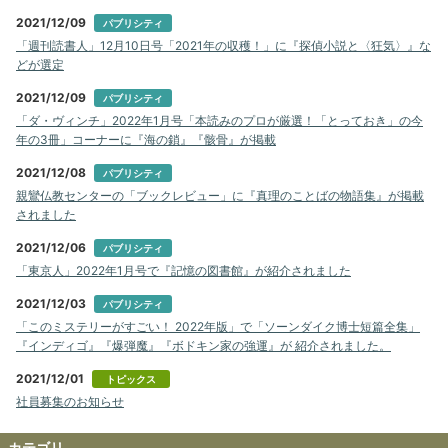
2021/12/09
パブリシティ
「週刊読書人」12月10日号「2021年の収穫！」に『探偵小説と〈狂気〉』な
どが選定
2021/12/09
パブリシティ
「ダ・ヴィンチ」2022年1月号「本読みのプロが厳選！「とっておき」の今
年の3冊」コーナーに『海の鎖』『骸骨』が掲載
2021/12/08
パブリシティ
親鸞仏教センターの「ブックレビュー」に『真理のことばの物語集』が掲載
されました
2021/12/06
パブリシティ
「東京人」2022年1月号で『記憶の図書館』が紹介されました
2021/12/03
パブリシティ
「このミステリーがすごい！ 2022年版」で「ソーンダイク博士短篇全集」
『インディゴ』『爆弾魔』『ボドキン家の強運』が 紹介されました。
2021/12/01
トピックス
社員募集のお知らせ
カテゴリ