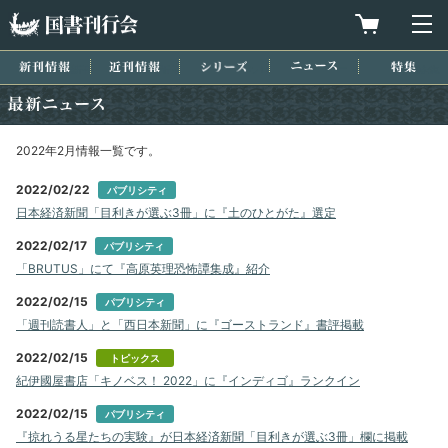
国書刊行会
買物カゴを
メ
新刊情報
近刊情報
シリーズ
ニュース
特集
最新ニュース
2022年2月情報一覧です。
2022/02/22
パブリシティ
日本経済新聞「目利きが選ぶ3冊」に『土のひとがた』選定
2022/02/17
パブリシティ
「BRUTUS」にて『高原英理恐怖譚集成』紹介
2022/02/15
パブリシティ
「週刊読書人」と「西日本新聞」に『ゴーストランド』書評掲載
2022/02/15
トピックス
紀伊國屋書店「キノベス！ 2022」に『インディゴ』ランクイン
2022/02/15
パブリシティ
『掠れうる星たちの実験』が日本経済新聞「目利きが選ぶ3冊」欄に掲載