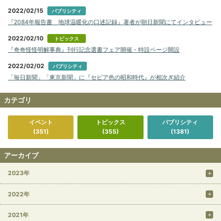
2022/02/15
パブリシティ
『2084年報告書 地球温暖化の口述記録』著者が朝日新聞にてインタビュー
2022/02/10
トピックス
『奇奇怪怪明解事典』刊行記念選書フェア開催・特設ページ開設
2022/02/02
パブリシティ
「毎日新聞」「東京新聞」に『セピア色の昭和時代』が相次ぎ紹介
カテゴリ
イベント
トピックス
パブリシティ
(351)
(355)
(1381)
アーカイブ
2023年
2022年
2021年