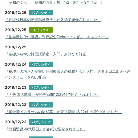
「昭和のくらし 昭和の面影」展〈1/2（木）～3/1（日）〉
2019/12/25
パブリシティ
『近現代日本の民間精神療法』が各紙で紹介されました。
2019/12/25
トピックス
『世界魔法使い画譜』刊行記念Twitterプレゼントキャンペーン
2019/12/25
『基礎から学ぶ韓国語講座 入門』お詫びと訂正
2019/12/24
パブリシティ
『税理士の坊さんが書いた宗教法人の税務と会計入門』著者上田二郎氏への
インタビューをWEB配信
2019/12/23
パブリシティ
『ナチ 本の略奪』が読売新聞12/22付で紹介されました。
2019/12/23
パブリシティ
『黄金期イスラームの徒然草』が東京新聞12/22付で紹介されました。
2019/12/23
パブリシティ
『映画監督 神代辰巳』が各紙で紹介されました。