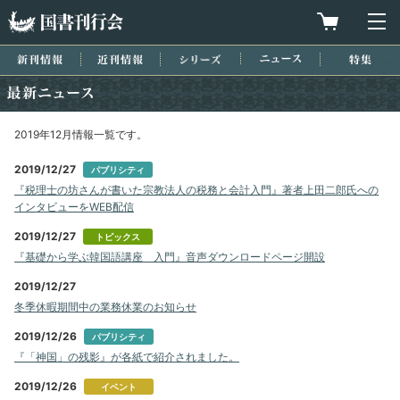
国書刊行会
買物カゴを
メ
新刊情報
近刊情報
シリーズ
ニュース
特集
最新ニュース
2019年12月情報一覧です。
2019/12/27
パブリシティ
『税理士の坊さんが書いた宗教法人の税務と会計入門』著者上田二郎氏への
インタビューをWEB配信
2019/12/27
トピックス
『基礎から学ぶ韓国語講座 入門』音声ダウンロードページ開設
2019/12/27
冬季休暇期間中の業務休業のお知らせ
2019/12/26
パブリシティ
『「神国」の残影』が各紙で紹介されました。
2019/12/26
イベント