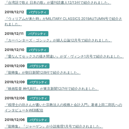
『台湾語で歌え 日本の歌』が週刊読書人12/13付で紹介されました。
2019/12/12
パブリシティ
『ウィリアムが来た時』がMILITARY CLASSICS 2019AUTUMN号で紹介さ
れました。
2019/12/11
パブリシティ
『カーペンターズ・ゴシック』が婦人公論12月号で紹介されました。
2019/12/10
パブリシティ
『愛なんてセックスの描き間違い』がダ・ヴィンチ1月号で紹介されました。
2019/12/09
パブリシティ
『龍蜂集』が朝日新聞12/8付で紹介されました。
2019/12/09
パブリシティ
『映画監督 神代辰巳』が東京新聞12/7付で紹介されました。
2019/12/06
パブリシティ
『税理士の坊さんが書いた宗教法人の税務と会計入門』著者上田二郎氏への
インタビューをWEB配信
2019/12/06
パブリシティ
『龍蜂集』『ジャーゲン』が小説推理1月号で紹介されました。