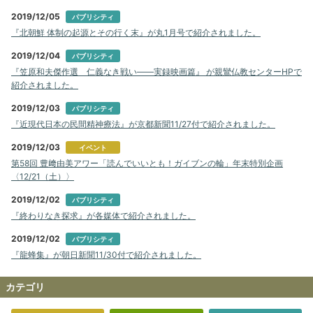
2019/12/05
パブリシティ
『北朝鮮 体制の起源とその行く末』が丸1月号で紹介されました。
2019/12/04
パブリシティ
『笠原和夫傑作選 仁義なき戦い――実録映画篇』 が親鸞仏教センターHPで
紹介されました。
2019/12/03
パブリシティ
『近現代日本の民間精神療法』が京都新聞11/27付で紹介されました。
2019/12/03
イベント
第58回 豊﨑由美アワー「読んでいいとも！ガイブンの輪」年末特別企画
〈12/21（土）〉
2019/12/02
パブリシティ
『終わりなき探求』が各媒体で紹介されました。
2019/12/02
パブリシティ
『龍蜂集』が朝日新聞11/30付で紹介されました。
カテゴリ