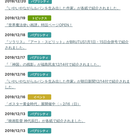
2019/12/20
パブリシティ
『いやいやながらルパンを生み出した作家』が各紙で紹介されました。
2019/12/19
トピックス
『世界魔法使い画譜』特設ページOPEN！
2019/12/18
パブリシティ
『ソラリス』『アート・スピリット』がBRUTUS1月1日・15日合併号で紹介
されました。
2019/12/17
パブリシティ
『「神国」の残影』が福島民友12/14付で紹介されました。
2019/12/16
パブリシティ
『いやいやながらルパンを生み出した作家』が朝日新聞12/14付で紹介されま
した。
2019/12/16
イベント
「ポスター黄金時代」展開催中〈～2/16（日）
2019/12/13
パブリシティ
『映画監督 神代辰巳』が各紙で紹介されました。
2019/12/13
パブリシティ