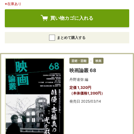
※在庫あり
買い物カゴに入れる
まとめて購入する
芸術・芸能
＞
映画
映画論叢 68
丹野達弥 編
定価 1,320円
（本体価格1,200円）
発売日 2025/03/14