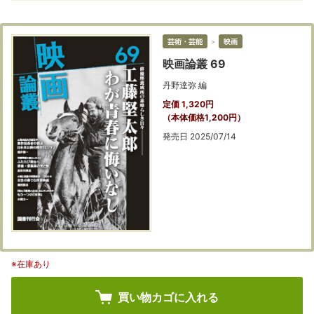
芸術・芸能
＞
映画
映画論叢 69
丹野達弥 編
定価 1,320円
（本体価格1,200円）
発売日 2025/07/14
※在庫あり
買い物カゴに入れる