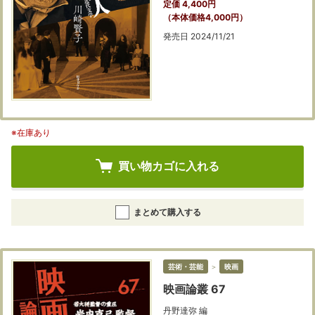
定価 4,400円
（本体価格4,000円）
発売日 2024/11/21
※在庫あり
買い物カゴに入れる
まとめて購入する
芸術・芸能
＞
映画
映画論叢 67
丹野達弥 編