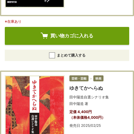
※在庫あり
買い物カゴに入れる
まとめて購入する
芸術・芸能
＞
映画
ゆきてかへらぬ
田中陽造自選シナリオ集
田中陽造 著
定価 4,400円
（本体価格4,000円）
発売日 2025/02/25