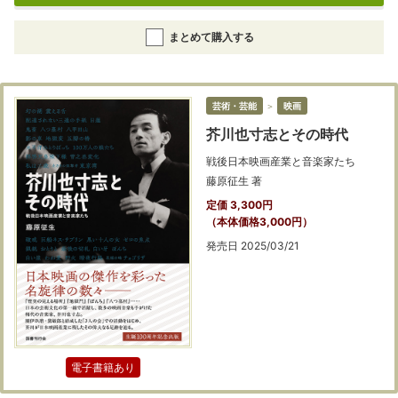
まとめて購入する
芸術・芸能
＞
映画
芥川也寸志とその時代
戦後日本映画産業と音楽家たち
藤原征生 著
定価 3,300円
（本体価格3,000円）
発売日 2025/03/21
電子書籍あり