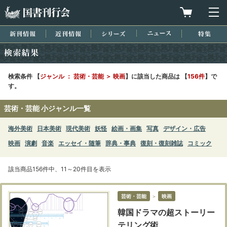
国書刊行会
買物カゴを
メ
新刊情報
近刊情報
シリーズ
ニュース
特集
検索結果
検索条件 【
ジャンル ： 芸術・芸能 ＞ 映画
】に該当した商品は 【
156件
】で
す。
芸術・芸能 小ジャンル一覧
海外美術
日本美術
現代美術
妖怪
絵画・画集
写真
デザイン・広告
映画
演劇
音楽
エッセイ・随筆
辞典・事典
復刻・復刻雑誌
コミック
該当商品156件中、11～20件目を表示
芸術・芸能
＞
映画
韓国ドラマの超ストーリー
テリング術