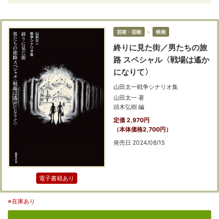
芸術・芸能
＞
映画
終りに見た街／男たちの旅
路 スペシャル〈戦場は遙か
になりて〉
山田太一戦争シナリオ集
山田太一 著
頭木弘樹 編
定価 2,970円
（本体価格2,700円）
発売日 2024/08/15
電子書籍あり
※在庫あり