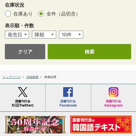
在庫状況
在庫あり
全件（品切含）
表示順・件数
クリア
トップページ
＞
詳細検索
＞
検索結果
国書刊行会
国書刊行会
国書刊行会
X(旧Twitter)
Facebook
Instagram