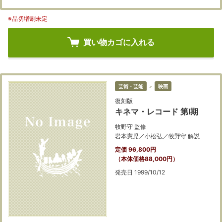
※品切増刷未定
買い物カゴに入れる
芸術・芸能
＞
映画
復刻版
キネマ・レコード 第Ⅰ期
牧野守 監修
岩本憲児／小松弘／牧野守 解説
定価 96,800円
（本体価格88,000円）
発売日 1999/10/12