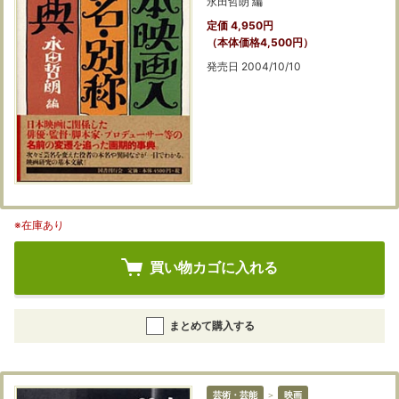
永田哲朗 編
定価 4,950円
（本体価格4,500円）
発売日 2004/10/10
※在庫あり
買い物カゴに入れる
まとめて購入する
芸術・芸能
＞
映画