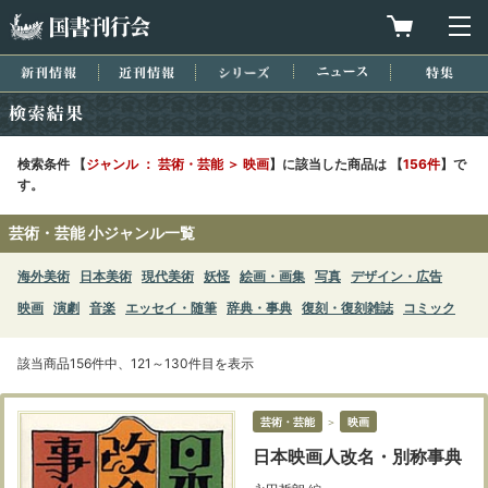
国書刊行会
買物カゴを
メ
新刊情報
近刊情報
シリーズ
ニュース
特集
検索結果
検索条件 【
ジャンル ： 芸術・芸能 ＞ 映画
】に該当した商品は 【
156件
】で
す。
芸術・芸能 小ジャンル一覧
海外美術
日本美術
現代美術
妖怪
絵画・画集
写真
デザイン・広告
映画
演劇
音楽
エッセイ・随筆
辞典・事典
復刻・復刻雑誌
コミック
該当商品156件中、121～130件目を表示
芸術・芸能
＞
映画
日本映画人改名・別称事典