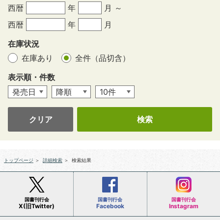
西暦
年
月 ～
西暦
年
月
在庫状況
在庫あり
全件（品切含）
表示順・件数
クリア
トップページ
＞
詳細検索
＞
検索結果
国書刊行会
国書刊行会
国書刊行会
X(旧Twitter)
Facebook
Instagram