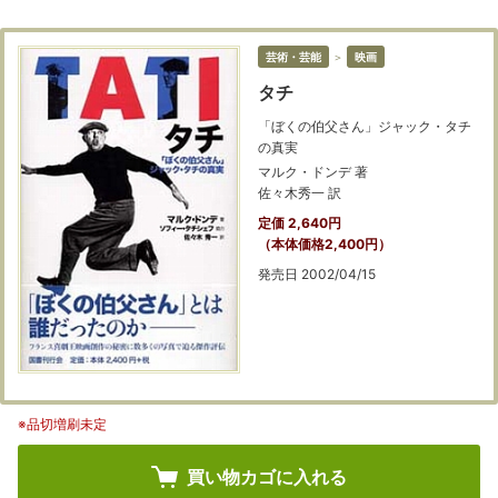
芸術・芸能
＞
映画
タチ
「ぼくの伯父さん」ジャック・タチ
の真実
マルク・ドンデ 著
佐々木秀一 訳
定価 2,640円
（本体価格2,400円）
発売日 2002/04/15
※品切増刷未定
買い物カゴに入れる