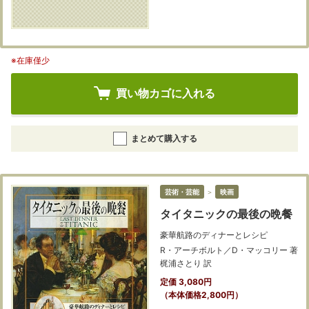
※在庫僅少
買い物カゴに入れる
まとめて購入する
芸術・芸能
＞
映画
タイタニックの最後の晩餐
豪華航路のディナーとレシピ
R・アーチボルト／D・マッコリー 著
梶浦さとり 訳
定価 3,080円
（本体価格2,800円）