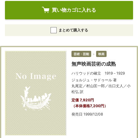
買い物カゴに入れる
まとめて購入する
芸術・芸能
＞
映画
無声映画芸術の成熟
ハリウッドの確立 1919－1929
ジョルジュ・サドゥール 著
丸尾定／村山匡一郎／出口丈人／小
松弘 訳
定価 7,920円
（本体価格7,200円）
発売日 1999/12/08