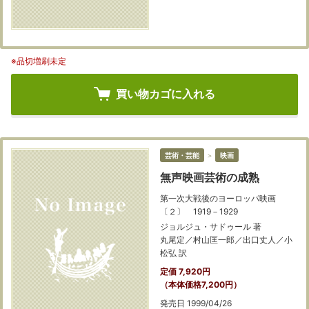
※品切増刷未定
買い物カゴに入れる
芸術・芸能
＞
映画
無声映画芸術の成熟
第一次大戦後のヨーロッパ映画
〔２〕 1919－1929
ジョルジュ・サドゥール 著
丸尾定／村山匡一郎／出口丈人／小
松弘 訳
定価 7,920円
（本体価格7,200円）
発売日 1999/04/26