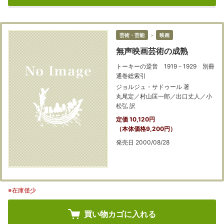
芸術・芸能
＞
映画
無声映画芸術の成熟
トーキーの跫音 1919－1929 別冊
通巻総索引
ジョルジュ・サドゥール 著
丸尾定／村山匡一郎／出口丈人／小
松弘 訳
定価 10,120円
（本体価格9,200円）
発売日 2000/08/28
※在庫僅少
買い物カゴに入れる