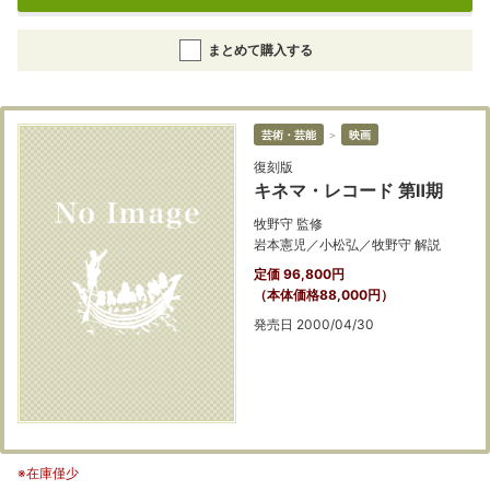
まとめて購入する
芸術・芸能
＞
映画
復刻版
キネマ・レコード 第Ⅱ期
牧野守 監修
岩本憲児／小松弘／牧野守 解説
定価 96,800円
（本体価格88,000円）
発売日 2000/04/30
※在庫僅少