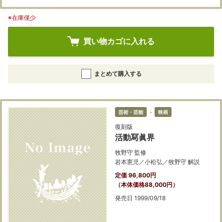
※在庫僅少
買い物カゴに入れる
まとめて購入する
芸術・芸能
＞
映画
復刻版
活動冩眞界
牧野守 監修
岩本憲児／小松弘／牧野守 解説
定価 96,800円
（本体価格88,000円）
発売日 1999/09/18