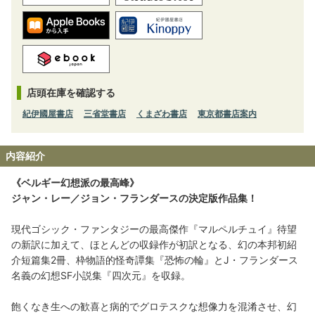
店頭在庫を確認する
紀伊國屋書店
三省堂書店
くまざわ書店
東京都書店案内
内容紹介
《ベルギー幻想派の最高峰》
ジャン・レー／ジョン・フランダースの決定版作品集！
現代ゴシック・ファンタジーの最高傑作『マルペルチュイ』待望
の新訳に加えて、ほとんどの収録作が初訳となる、幻の本邦初紹
介短篇集2冊、枠物語的怪奇譚集『恐怖の輪』とJ・フランダース
名義の幻想SF小説集『四次元』を収録。
飽くなき生への歓喜と病的でグロテスクな想像力を混淆させ、幻