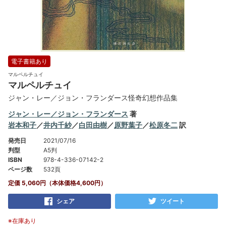
電子書籍あり
マルペルチュイ
マルペルチュイ
ジャン・レー／ジョン・フランダース怪奇幻想作品集
ジャン・レー／ジョン・フランダース
著
岩本和子
／
井内千紗
／
白田由樹
／
原野葉子
／
松原冬二
訳
発売日
2021/07/16
判型
A5判
ISBN
978-4-336-07142-2
ページ数
532頁
定価 5,060円（本体価格4,600円）
シェア
ツイート
※在庫あり