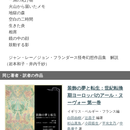
火山から届いたメモ
地獄の森
空白の二時間
生きた炎
相席
鏡の中の顔
鼓動する影
ジャン・レー／ジョン・フランダース怪奇幻想作品集 解説
（岩本和子・井内千紗）
同じ著者・訳者の作品
装飾の夢と転生：世紀転換
期ヨーロッパのアール・ヌ
ーヴォー 第一巻
イギリス・ベルギー・フランス編
白田由樹
／
辻昌子
編著
杉山真魚
／
小田藍生
／
平光文乃
／
中
島廣子
著