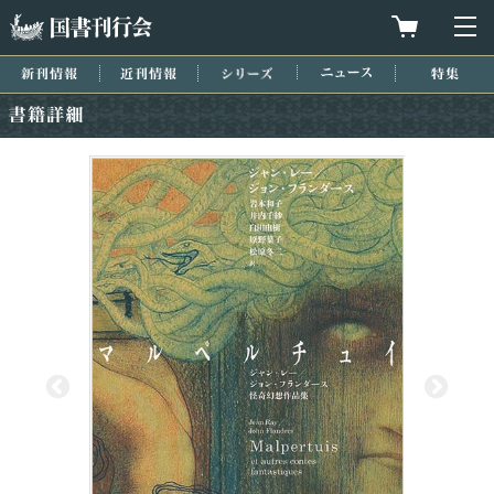
国書刊行会
買物カゴを
メ
新刊情報
近刊情報
シリーズ
ニュース
特集
書籍詳細