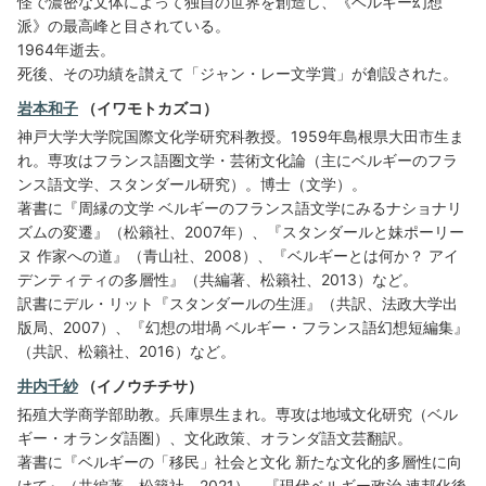
怪で濃密な文体によって独自の世界を創造し、《ベルギー幻想
派》の最高峰と目されている。
1964年逝去。
死後、その功績を讃えて「ジャン・レー文学賞」が創設された。
岩本和子
（イワモトカズコ）
神戸大学大学院国際文化学研究科教授。1959年島根県大田市生ま
れ。専攻はフランス語圏文学・芸術文化論（主にベルギーのフラ
ンス語文学、スタンダール研究）。博士（文学）。
著書に『周縁の文学 ベルギーのフランス語文学にみるナショナリ
ズムの変遷』（松籟社、2007年）、『スタンダールと妹ポーリー
ヌ 作家への道』（青山社、2008）、『ベルギーとは何か？ アイ
デンティティの多層性』（共編著、松籟社、2013）など。
訳書にデル・リット『スタンダールの生涯』（共訳、法政大学出
版局、2007）、『幻想の坩堝 ベルギー・フランス語幻想短編集』
（共訳、松籟社、2016）など。
井内千紗
（イノウチチサ）
拓殖大学商学部助教。兵庫県生まれ。専攻は地域文化研究（ベル
ギー・オランダ語圏）、文化政策、オランダ語文芸翻訳。
著書に『ベルギーの「移民」社会と文化 新たな文化的多層性に向
けて』（共編著、松籟社、2021）、『現代ベルギー政治 連邦化後