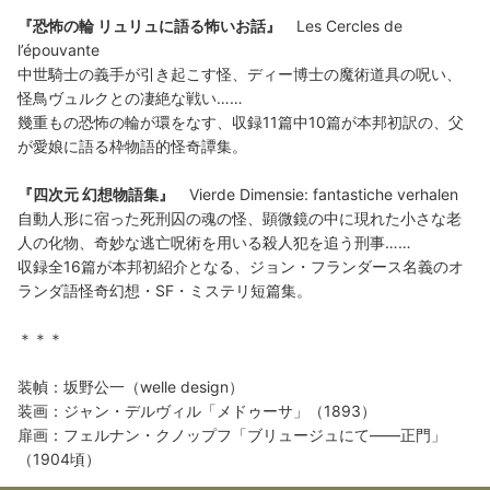
『恐怖の輪 リュリュに語る怖いお話』
Les Cercles de
l’épouvante
中世騎士の義手が引き起こす怪、ディー博士の魔術道具の呪い、
怪鳥ヴュルクとの凄絶な戦い……
幾重もの恐怖の輪が環をなす、収録11篇中10篇が本邦初訳の、父
が愛娘に語る枠物語的怪奇譚集。
『四次元 幻想物語集』
Vierde Dimensie: fantastiche verhalen
自動人形に宿った死刑囚の魂の怪、顕微鏡の中に現れた小さな老
人の化物、奇妙な逃亡呪術を用いる殺人犯を追う刑事……
収録全16篇が本邦初紹介となる、ジョン・フランダース名義のオ
ランダ語怪奇幻想・SF・ミステリ短篇集。
＊＊＊
装幀：坂野公一（welle design）
装画：ジャン・デルヴィル「メドゥーサ」（1893）
扉画：フェルナン・クノップフ「ブリュージュにて――正門」
（1904頃）