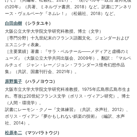
の20年』（共著、ミネルヴァ書房、2018）など。訳書にアンネリ
ース・ヴェルベーケ『ネムレ！』（松籟社、2018）など。
白田由樹
（シラタユキ）
大阪公立大学大学院文学研究科教授。博士（文学）
［専門分野］十九世紀末のフランス語圏文化、ジェンダーおよび
エスニシティ表象。
［主要業績］著書：『サラ・ベルナール——メディアと虚構のミ
ューズ』（大阪公立大学共同出版会、2009年）。翻訳：『マルペ
ルチュイ ジャン・レー／ジョン・フランダース怪奇幻想作品
集』（共訳、国書刊行会、2021年）。
原野葉子
（ハラノヨウコ）
大阪市立大学大学院文学研究科准教授。1975年広島県広島市生ま
れ。専攻は20世紀フランス文学（ボリス・ヴィアン研究）。博士
（人間・環境学）。
訳書にレーモン・クノー『文体練習』（共訳、水声社、2012）、
ボリス・ヴィアン『夢かもしれない娯楽の技術』（編訳、水声
社、2014）。
松原冬二
（マツバラトウジ）