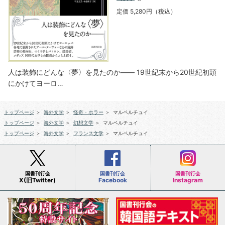
定価 5,280円（税込）
人は装飾にどんな〈夢〉を見たのか―― 19世紀末から20世紀初頭
にかけてヨーロ…
トップページ
＞
海外文学
＞
怪奇・ホラー
＞
マルペルチュイ
トップページ
＞
海外文学
＞
幻想文学
＞
マルペルチュイ
トップページ
＞
海外文学
＞
フランス文学
＞
マルペルチュイ
国書刊行会
国書刊行会
国書刊行会
X(旧Twitter)
Facebook
Instagram