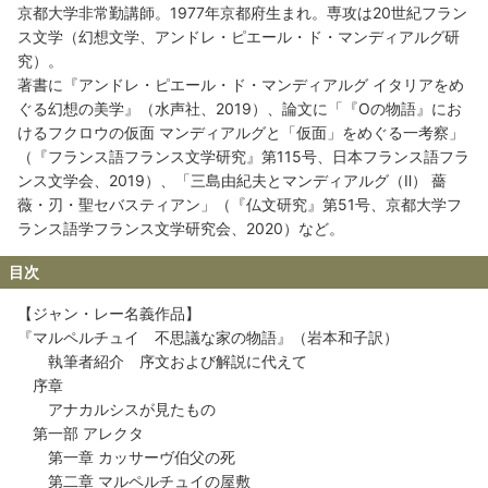
京都大学非常勤講師。1977年京都府生まれ。専攻は20世紀フラン
ス文学（幻想文学、アンドレ・ピエール・ド・マンディアルグ研
究）。
著書に『アンドレ・ピエール・ド・マンディアルグ イタリアをめ
ぐる幻想の美学』（水声社、2019）、論文に「『Oの物語』にお
けるフクロウの仮面 マンディアルグと「仮面」をめぐる一考察」
（『フランス語フランス文学研究』第115号、日本フランス語フラ
ンス文学会、2019）、「三島由紀夫とマンディアルグ（Ⅱ） 薔
薇・刃・聖セバスティアン」（『仏文研究』第51号、京都大学フ
ランス語学フランス文学研究会、2020）など。
目次
【ジャン・レー名義作品】
『マルペルチュイ 不思議な家の物語』（岩本和子訳）
執筆者紹介 序文および解説に代えて
序章
アナカルシスが見たもの
第一部 アレクタ
第一章 カッサーヴ伯父の死
第二章 マルペルチュイの屋敷