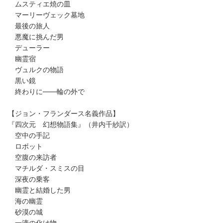
ムスティエ焼の皿
マーリーヴェック墓地
最後の旅人
悪魔に挑んだ男
デューラー
幽霊宿
ヴュルクの物語
黒い鏡
終わりに――輪の外で
【ジョン・フランダース名義作品】
『四次元 幻想物語集』（井内千紗訳）
空中の手記
ロボット
空腹の来訪者
マチルダ・スミスの目
深夜の乗客
幽霊と結婚した男
海の幽霊
砂漠の城
一滴の化け物