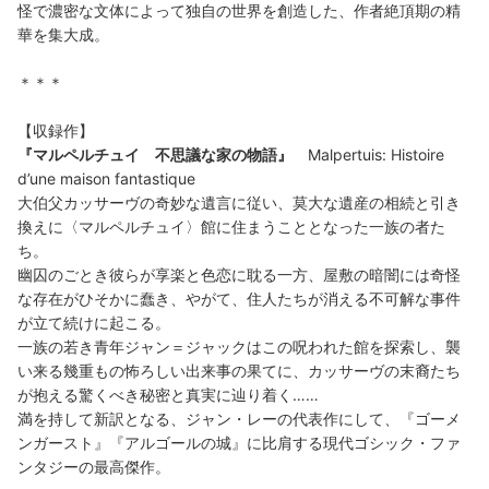
怪で濃密な文体によって独自の世界を創造した、作者絶頂期の精
華を集大成。
＊＊＊
【収録作】
『マルペルチュイ 不思議な家の物語』
Malpertuis: Histoire
d’une maison fantastique
大伯父カッサーヴの奇妙な遺言に従い、莫大な遺産の相続と引き
換えに〈マルペルチュイ〉館に住まうこととなった一族の者た
ち。
幽囚のごとき彼らが享楽と色恋に耽る一方、屋敷の暗闇には奇怪
な存在がひそかに蠢き、やがて、住人たちが消える不可解な事件
が立て続けに起こる。
一族の若き青年ジャン＝ジャックはこの呪われた館を探索し、襲
い来る幾重もの怖ろしい出来事の果てに、カッサーヴの末裔たち
が抱える驚くべき秘密と真実に辿り着く……
満を持して新訳となる、ジャン・レーの代表作にして、『ゴーメ
ンガースト』『アルゴールの城』に比肩する現代ゴシック・ファ
ンタジーの最高傑作。