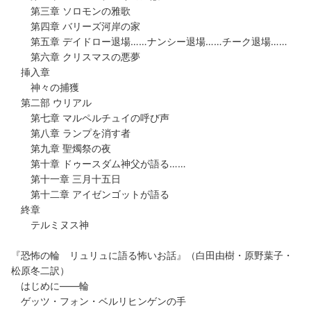
第三章 ソロモンの雅歌
第四章 バリーズ河岸の家
第五章 デイドロー退場……ナンシー退場……チーク退場……
第六章 クリスマスの悪夢
挿入章
神々の捕獲
第二部 ウリアル
第七章 マルペルチュイの呼び声
第八章 ランプを消す者
第九章 聖燭祭の夜
第十章 ドゥースダム神父が語る……
第十一章 三月十五日
第十二章 アイゼンゴットが語る
終章
テルミヌス神
『恐怖の輪 リュリュに語る怖いお話』（白田由樹・原野葉子・
松原冬二訳）
はじめに――輪
ゲッツ・フォン・ベルリヒンゲンの手