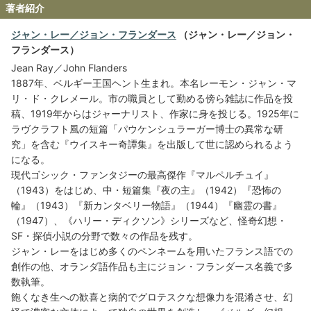
著者紹介
ジャン・レー／ジョン・フランダース
（ジャン・レー／ジョン・
フランダース）
Jean Ray／John Flanders
1887年、ベルギー王国ヘント生まれ。本名レーモン・ジャン・マ
リ・ド・クレメール。市の職員として勤める傍ら雑誌に作品を投
稿、1919年からはジャーナリスト、作家に身を投じる。1925年に
ラヴクラフト風の短篇「パウケンシュラーガー博士の異常な研
究」を含む『ウイスキー奇譚集』を出版して世に認められるよう
になる。
現代ゴシック・ファンタジーの最高傑作『マルペルチュイ』
（1943）をはじめ、中・短篇集『夜の主』（1942）『恐怖の
輪』（1943）『新カンタベリー物語』（1944）『幽霊の書』
（1947）、《ハリー・ディクソン》シリーズなど、怪奇幻想・
SF・探偵小説の分野で数々の作品を残す。
ジャン・レーをはじめ多くのペンネームを用いたフランス語での
創作の他、オランダ語作品も主にジョン・フランダース名義で多
数執筆。
飽くなき生への歓喜と病的でグロテスクな想像力を混淆させ、幻