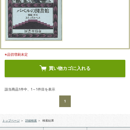
※品切増刷未定
買い物カゴに入れる
該当商品1件中、1～1件目を表示
1
トップページ
＞
詳細検索
＞
検索結果