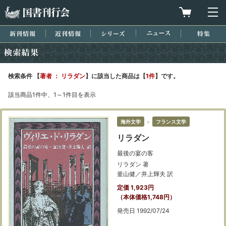
国書刊行会
買物カゴを
メ
新刊情報
近刊情報
シリーズ
ニュース
特集
検索結果
検索条件 【
著者 ： リラダン
】に該当した商品は【
1件
】です。
該当商品1件中、1～1件目を表示
海外文学
＞
フランス文学
リラダン
最後の宴の客
リラダン 著
釜山健／井上輝夫 訳
定価 1,923円
（本体価格1,748円）
発売日 1992/07/24