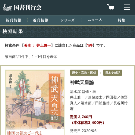
国書刊行会
買物カゴを
メ
新刊情報
近刊情報
シリーズ
ニュース
特集
検索結果
検索条件 【
著者 ： 井上兼一
】に該当した商品は【
1件
】です。
該当商品1件中、1～1件目を表示
歴史・宗教・民俗
＞
日本史総記
神武天皇論
清水潔 監修・著
井上兼一／遠藤慶太／岡田登／佐野
真人／清水節／田浦雅徳／長谷川怜
著
定価 3,740円
（本体価格3,400円）
発売日 2020/06