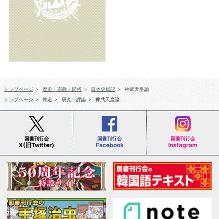
トップページ
＞
歴史・宗教・民俗
＞
日本史総記
＞
神武天皇論
トップページ
＞
神道
＞
研究・評論
＞
神武天皇論
国書刊行会
国書刊行会
国書刊行会
X(旧Twitter)
Facebook
Instagram