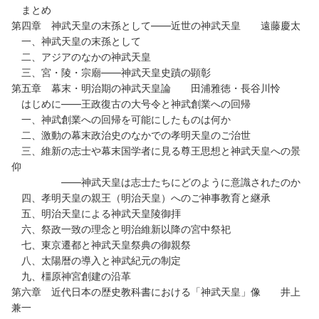
まとめ
第四章 神武天皇の末孫として――近世の神武天皇 遠藤慶太
一、神武天皇の末孫として
二、アジアのなかの神武天皇
三、宮・陵・宗廟――神武天皇史蹟の顕彰
第五章 幕末・明治期の神武天皇論 田浦雅徳・長谷川怜
はじめに――王政復古の大号令と神武創業への回帰
一、神武創業への回帰を可能にしたものは何か
二、激動の幕末政治史のなかでの孝明天皇のご治世
三、維新の志士や幕末国学者に見る尊王思想と神武天皇への景
仰
――神武天皇は志士たちにどのように意識されたのか
四、孝明天皇の親王（明治天皇）へのご神事教育と継承
五、明治天皇による神武天皇陵御拝
六、祭政一致の理念と明治維新以降の宮中祭祀
七、東京遷都と神武天皇祭典の御親祭
八、太陽暦の導入と神武紀元の制定
九、橿原神宮創建の沿革
第六章 近代日本の歴史教科書における「神武天皇」像 井上
兼一