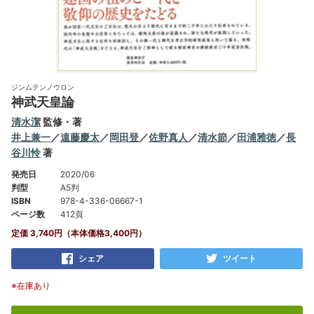
ジンムテンノウロン
神武天皇論
清水潔
監修・著
井上兼一
／
遠藤慶太
／
岡田登
／
佐野真人
／
清水節
／
田浦雅徳
／
長
谷川怜
著
発売日
2020/06
判型
A5判
ISBN
978-4-336-06667-1
ページ数
412頁
定価 3,740円（本体価格3,400円）
シェア
ツイート
※在庫あり