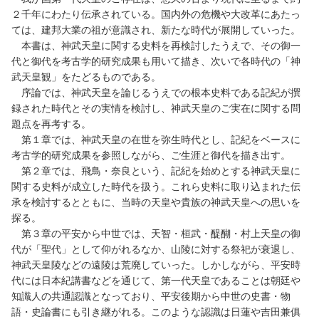
２千年にわたり伝承されている。国内外の危機や大改革にあたっ
ては、建邦大業の祖が意識され、新たな時代が展開していった。
本書は、神武天皇に関する史料を再検討したうえで、その御一
代と御代を考古学的研究成果も用いて描き、次いで各時代の「神
武天皇観」をたどるものである。
序論では、神武天皇を論じるうえでの根本史料である記紀が撰
録された時代とその実情を検討し、神武天皇のご実在に関する問
題点を再考する。
第１章では、神武天皇の在世を弥生時代とし、記紀をベースに
考古学的研究成果を参照しながら、ご生涯と御代を描き出す。
第２章では、飛鳥・奈良という、記紀を始めとする神武天皇に
関する史料が成立した時代を扱う。これら史料に取り込まれた伝
承を検討するとともに、当時の天皇や貴族の神武天皇への思いを
探る。
第３章の平安から中世では、天智・桓武・醍醐・村上天皇の御
代が「聖代」として仰がれるなか、山陵に対する祭祀が衰退し、
神武天皇陵などの遠陵は荒廃していった。しかしながら、平安時
代には日本紀講書などを通じて、第一代天皇であることは朝廷や
知識人の共通認識となっており、平安後期から中世の史書・物
語・史論書にも引き継がれる。このような認識は日蓮や吉田兼俱