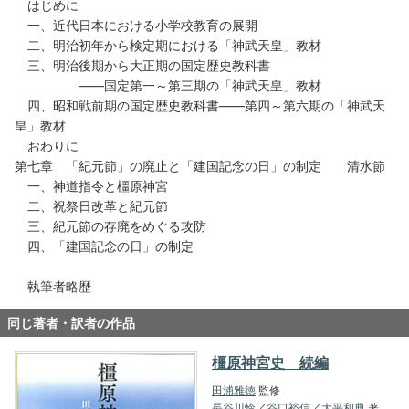
はじめに
一、近代日本における小学校教育の展開
二、明治初年から検定期における「神武天皇」教材
三、明治後期から大正期の国定歴史教科書
――国定第一～第三期の「神武天皇」教材
四、昭和戦前期の国定歴史教科書――第四～第六期の「神武天
皇」教材
おわりに
第七章 「紀元節」の廃止と「建国記念の日」の制定 清水節
一、神道指令と橿原神宮
二、祝祭日改革と紀元節
三、紀元節の存廃をめぐる攻防
四、「建国記念の日」の制定
執筆者略歴
同じ著者・訳者の作品
橿原神宮史 続編
田浦雅徳
監修
長谷川怜
／
谷口裕信
／
大平和典
著