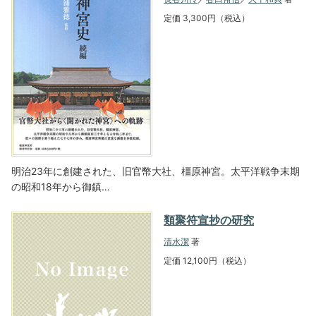
定価 3,300円（税込）
明治23年に創建された、旧官幣大社、橿原神宮。太平洋戦争末期
の昭和18年から御鎮…
類聚符宣抄の研究
清水潔
著
定価 12,100円（税込）