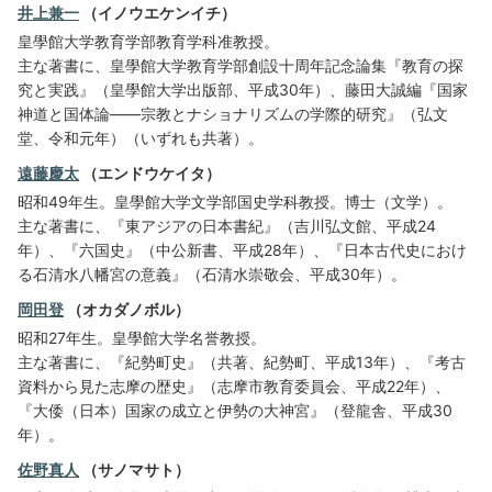
井上兼一
（イノウエケンイチ）
皇學館大学教育学部教育学科准教授。
主な著書に、皇學館大学教育学部創設十周年記念論集『教育の探
究と実践』（皇學館大学出版部、平成30年）、藤田大誠編『国家
神道と国体論――宗教とナショナリズムの学際的研究』（弘文
堂、令和元年）（いずれも共著）。
遠藤慶太
（エンドウケイタ）
昭和49年生。皇學館大学文学部国史学科教授。博士（文学）。
主な著書に、『東アジアの日本書紀』（吉川弘文館、平成24
年）、『六国史』（中公新書、平成28年）、『日本古代史におけ
る石清水八幡宮の意義』（石清水崇敬会、平成30年）。
岡田登
（オカダノボル）
昭和27年生。皇學館大学名誉教授。
主な著書に、『紀勢町史』（共著、紀勢町、平成13年）、『考古
資料から見た志摩の歴史』（志摩市教育委員会、平成22年）、
『大倭（日本）国家の成立と伊勢の大神宮』（登龍舎、平成30
年）。
佐野真人
（サノマサト）