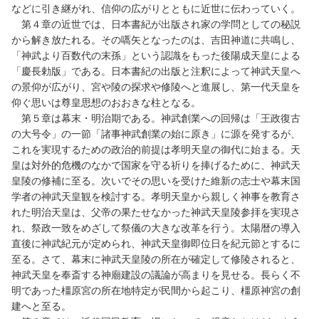
などに引き継がれ、信仰の広がりとともに近世に伝わっていく。
第４章の近世では、日本書紀が出版され家の学問としての秘説
から解き放たれる。その嚆矢となったのは、吉田神道に共鳴し、
「神武より百数代の末孫」という認識をもった後陽成天皇による
「慶長勅版」である。日本書紀の出版と注釈によって神武天皇へ
の景仰が広がり、宮や陵の探求や修陵へと進展し、第一代天皇を
仰ぐ思いは尊皇思想のおおきな柱となる。
第５章は幕末・明治期である。神武創業への回帰は「王政復古
の大号令」の一節「諸事神武創業の始に原き」に源を発するが、
これを実現するための政治的前提は孝明天皇の御代に始まる。天
皇は対外的危機のなかで国家を守る祈りを捧げるために、神武天
皇陵の修補に至る。次いでその思いを受けた維新の志士や幕末国
学者の神武天皇観を検討する。孝明天皇から親しく神事を教育さ
れた明治天皇は、父帝の果たせなかった神武天皇陵参拝を実現さ
れ、祭政一致をめざして祭儀の大きな改革を行う。太陽暦の導入
直後に神武紀元が定められ、神武天皇御即位日を紀元節とするに
至る。さて、幕末に神武天皇陵の所在が確定して修陵されると、
神武天皇を奉斎する神廟建設の議論が高まりを見せる。長らく不
明であった橿原宮の所在地特定が民間から起こり、橿原神宮の創
建へと至る。