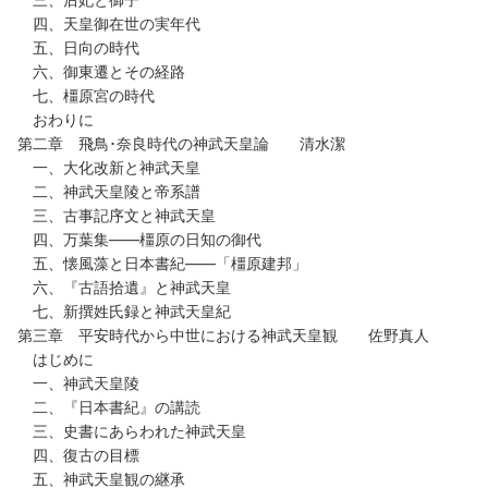
四、天皇御在世の実年代
五、日向の時代
六、御東遷とその経路
七、橿原宮の時代
おわりに
第二章 飛鳥･奈良時代の神武天皇論 清水潔
一、大化改新と神武天皇
二、神武天皇陵と帝系譜
三、古事記序文と神武天皇
四、万葉集――橿原の日知の御代
五、懐風藻と日本書紀――「橿原建邦」
六、『古語拾遺』と神武天皇
七、新撰姓氏録と神武天皇紀
第三章 平安時代から中世における神武天皇観 佐野真人
はじめに
一、神武天皇陵
二、『日本書紀』の講読
三、史書にあらわれた神武天皇
四、復古の目標
五、神武天皇観の継承