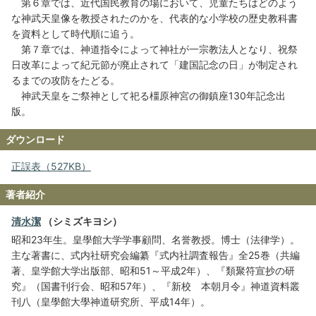
第６章では、近代国民教育の場において、児童たちはどのよう
な神武天皇像を教授されたのかを、代表的な小学校の歴史教科書
を資料として時代順に追う。
第７章では、神道指令によって神社が一宗教法人となり、祝祭
日改革によって紀元節が廃止されて「建国記念の日」が制定され
るまでの攻防をたどる。
神武天皇をご祭神として祀る橿原神宮の御鎮座130年記念出
版。
ダウンロード
正誤表（527KB）
著者紹介
清水潔
（シミズキヨシ）
昭和23年生。皇學館大学学事顧問、名誉教授。博士（法律学）。
主な著書に、式内社研究会編纂『式内社調査報告』全25巻（共編
著、皇学館大学出版部、昭和51～平成2年）、『類聚符宣抄の研
究』（国書刊行会、昭和57年）、『新校 本朝月令』神道資料叢
刊八（皇學館大學神道研究所、平成14年）。