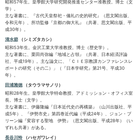
昭和57年生。皇學館大学研究開発推進センター准教授。博士（文
学）。
主な著書に、『古代天皇祭祀・儀礼の史的研究』（思文閣出版、
令和元年）、所功監修『京都の御大礼』（共著、思文閣出版、平
成30年）。
清水節
（シミズタカシ）
昭和53年生。金沢工業大学准教授。博士（歴史学）。
主な著書に、栗田尚弥編『地域と占領』（共著、日本経済評論
社、平成19年）。主な論文に、「ＣＩＥ宗教課カンファレンスレ
ポートの研究（その二）」（『日本学研究』第21号、平成30
年）。
田浦雅徳
（タウラマサノリ）
昭和28年生。皇學館大学特命教授、アドミッション・オフィス室
長。博士（文学）。
主な著書に、伊藤隆編『日本近代史の再構築』（山川出版社、平
成5年）、『伊勢市史』第四巻近代編（平成24年）、ジョン・ブ
リーン編『変容する聖地 伊勢』（思文閣出版、平成28年）（い
ずれも共著）がある。
長谷川怜
（ハセガワレイ）