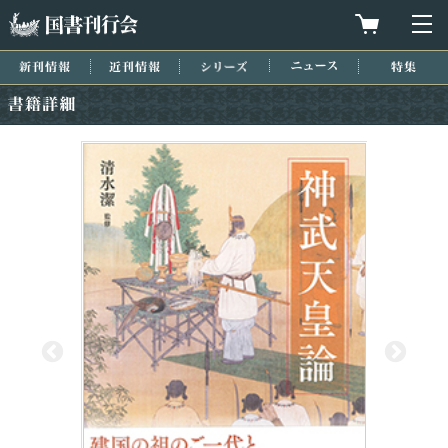
国書刊行会
買物カゴを
メ
新刊情報
近刊情報
シリーズ
ニュース
特集
書籍詳細