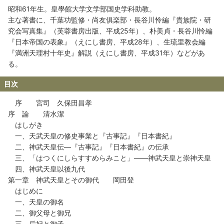
昭和61年生。皇學館大学文学部国史学科助教。
主な著書に、千葉功監修・尚友俱楽部・長谷川怜編『貴族院・研
究会写真集』（芙蓉書房出版、平成25年）、朴美貞・長谷川怜編
『日本帝国の表象』（えにし書房、平成28年）、生琉里教会編
『満洲天理村十年史』解説（えにし書房、平成31年）などがあ
る。
目次
序 宮司 久保田昌孝
序 論 清水潔
はしがき
一、天武天皇の修史事業と『古事記』『日本書紀』
二、神武天皇伝―『古事記』『日本書紀』の伝承
三、「はつくにしらすすめらみこと」――神武天皇と崇神天皇
四、神武天皇以後九代
第一章 神武天皇とその御代 岡田登
はじめに
一、天皇の御名
二、御父母と御兄
三、后妃と御子