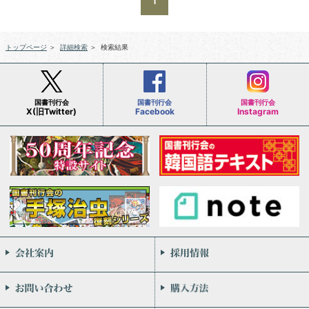
1
トップページ
＞
詳細検索
＞
検索結果
国書刊行会
国書刊行会
国書刊行会
X(旧Twitter)
Facebook
Instagram
会社案内
お問い合わせ