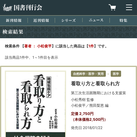
国書刊行会
買物カゴを
メ
新刊情報
近刊情報
シリーズ
ニュース
特集
検索結果
検索条件 【
著者 ： 小松俊平
】に該当した商品は【
1件
】です。
該当商品1件中、1～1件目を表示
自然科学・医学・実用
＞
医学
看取り方と看取られ方
第三次生活困難期における支援策
小松秀樹 監修
小松俊平／熊田梨恵 編
定価 2,750円
（本体価格2,500円）
発売日 2018/01/22