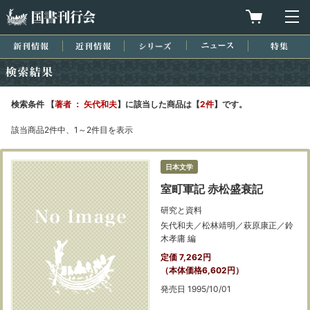
国書刊行会
買物カゴを
メ
新刊情報
近刊情報
シリーズ
ニュース
特集
検索結果
検索条件 【
著者 ： 矢代和夫
】に該当した商品は【
2件
】です。
該当商品2件中、1～2件目を表示
日本文学
室町軍記 赤松盛衰記
研究と資料
矢代和夫／松林靖明／萩原康正／鈴
木孝庸 編
定価 7,262円
（本体価格6,602円）
発売日 1995/10/01