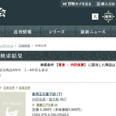
ップページ
＞
詳細検索
＞
検索結果
検索条件 【
著者 ： 内田保廣
】 に該当した商品は
該当商品4件中、1～4件目を表示
1
>
日本文学
近世文学
新局玉石童子訓 (下)
内田保廣
／
藤沢毅
校訂
叢書江戸文庫 48
定価 6,380円（本体価格5,800円）
ISBN 978-4-336-03548-6