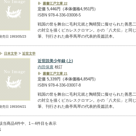
叢書江戸文庫 22
定価 5,446円（本体価格4,951円）
ISBN 978-4-336-03008-5
戦国の世を舞台に毛利元就と陶晴賢に擬せられた善悪
の対立を描くピカレスクロマン。かの「八犬伝」と同
筆、刊行された曲亭馬琴の代表的長篇読本。
発売日 1993/05/23
>
日本文学
近世文学
近世説美少年録 (上)
内田保廣
校訂
叢書江戸文庫 21
定価 5,339円（本体価格4,854円）
ISBN 978-4-336-03007-8
戦国の世を舞台に毛利元就と陶晴賢に擬せられた善悪
の対立を描くピカレスクロマン。かの「八犬伝」と同
筆、刊行された曲亭馬琴の代表的長篇読本。
発売日 1993/04/21
該当商品4件中、1～4件目を表示
1