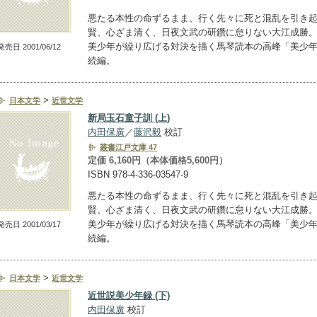
悪たる本性の命ずるまま、行く先々に死と混乱を引き
賢、心ざま清く、日夜文武の研鑽に怠りない大江成勝
美少年が繰り広げる対決を描く馬琴読本の高峰「美少
発売日 2001/06/12
続編。
>
日本文学
近世文学
新局玉石童子訓 (上)
内田保廣
／
藤沢毅
校訂
叢書江戸文庫 47
定価 6,160円（本体価格5,600円）
ISBN 978-4-336-03547-9
悪たる本性の命ずるまま、行く先々に死と混乱を引き
賢、心ざま清く、日夜文武の研鑽に怠りない大江成勝
美少年が繰り広げる対決を描く馬琴読本の高峰「美少
発売日 2001/03/17
続編。
>
日本文学
近世文学
近世説美少年録 (下)
内田保廣
校訂