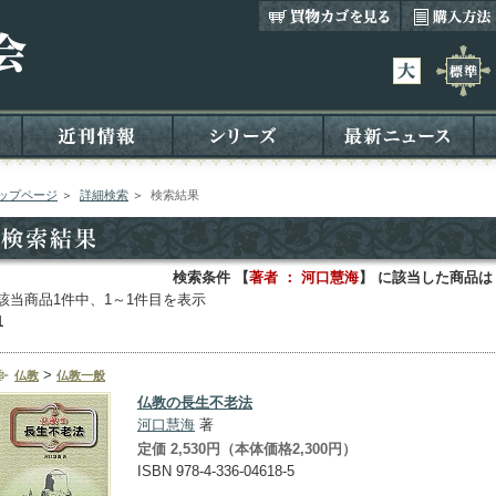
ップページ
＞
詳細検索
＞
検索結果
検索条件 【
著者 ： 河口慧海
】 に該当した商品は
該当商品1件中、1～1件目を表示
1
>
仏教
仏教一般
仏教の長生不老法
河口慧海
著
定価 2,530円（本体価格2,300円）
ISBN 978-4-336-04618-5