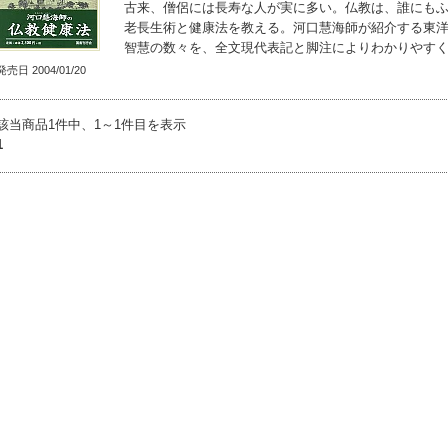
古来、僧侶には長寿な人が実に多い。仏教は、誰にも
老長生術と健康法を教える。河口慧海師が紹介する東
智慧の数々を、全文現代表記と脚注によりわかりやす
発売日 2004/01/20
該当商品1件中、1～1件目を表示
1