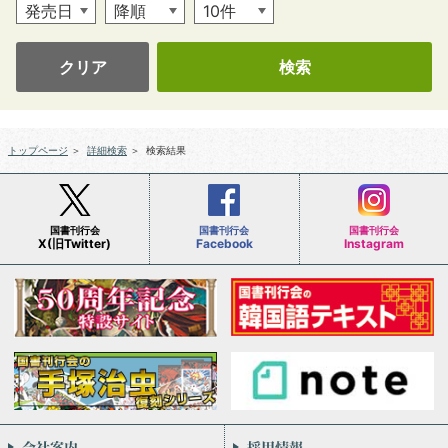
クリア
トップページ
＞
詳細検索
＞
検索結果
国書刊行会
国書刊行会
国書刊行会
X(旧Twitter)
Facebook
Instagram
会社案内