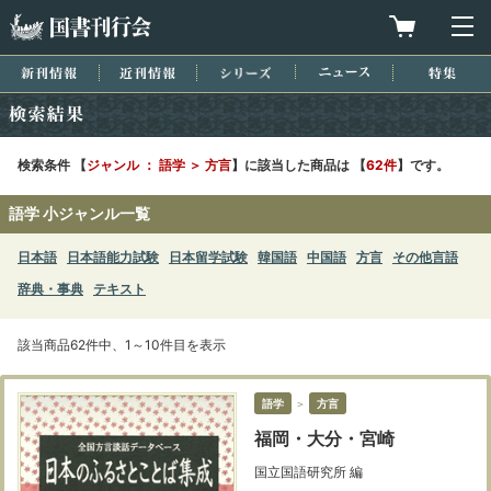
国書刊行会
買物カゴを
メ
新刊情報
近刊情報
シリーズ
ニュース
特集
検索結果
検索条件 【
ジャンル ： 語学 ＞ 方言
】に該当した商品は 【
62件
】です。
語学 小ジャンル一覧
日本語
日本語能力試験
日本留学試験
韓国語
中国語
方言
その他言語
辞典・事典
テキスト
該当商品62件中、1～10件目を表示
語学
＞
方言
福岡・大分・宮崎
国立国語研究所 編