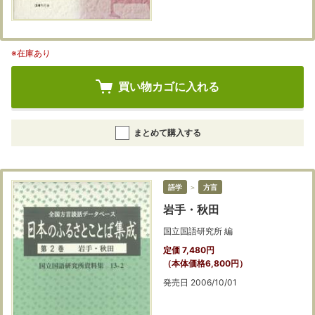
※在庫あり
買い物カゴに入れる
まとめて購入する
語学
＞
方言
岩手・秋田
国立国語研究所 編
定価 7,480円
（本体価格6,800円）
発売日 2006/10/01