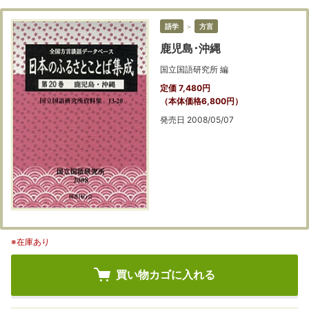
語学
＞
方言
鹿児島･沖縄
国立国語研究所 編
定価 7,480円
（本体価格6,800円）
発売日 2008/05/07
※在庫あり
買い物カゴに入れる