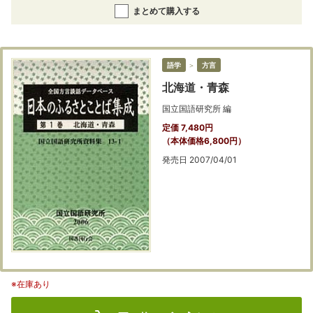
まとめて購入する
語学
＞
方言
北海道・青森
国立国語研究所 編
定価 7,480円
（本体価格6,800円）
発売日 2007/04/01
※在庫あり