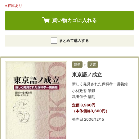
※在庫あり
買い物カゴに入れる
まとめて購入する
語学
＞
方言
東京語ノ成立
新しく発見された保科孝一講義録
小林政吾 筆録
武田佳子 翻刻
定価 3,960円
（本体価格3,600円）
発売日 2006/12/15