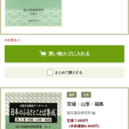
※在庫あり
買い物カゴに入れる
まとめて購入する
語学
＞
方言
宮城・山形・福島
国立国語研究所 編
定価 7,480円
（本体価格6,800円）