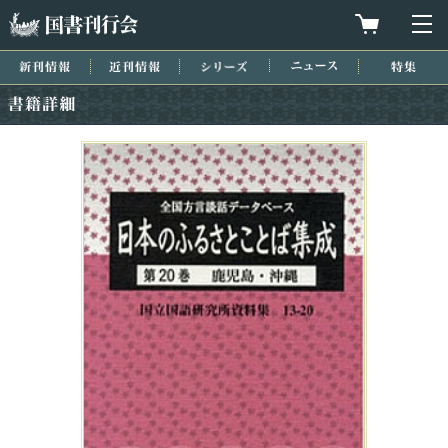
国書刊行会
買物カゴを
メ
新刊情報
近刊情報
シリーズ
ニュース
特集
書籍詳細