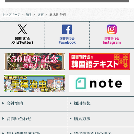
トップページ
＞
語学
＞
方言
＞
鹿児島･沖縄
国書刊行会
国書刊行会
国書刊行会
X(旧Twitter)
Facebook
Instagram
会社案内
お問い合わせ
個人情報保護方針