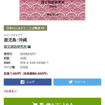
日本のふるさとことば集成 20
カゴシマオキナワ
鹿児島･沖縄
国立国語研究所
編
発売日
2008/05/07
判型
A5判
ISBN
978-4-336-04380-1
ページ数
274頁
定価 7,480円（本体価格6,800円）
シェア
ツイート
※在庫あり