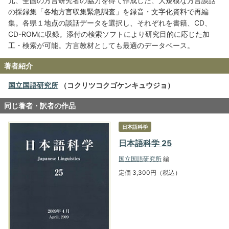
元、全国の方言研究者の協力を得て作成した、大規模な方言談話
の採録集「各地方言収集緊急調査」を録音・文字化資料で再編
集。各県１地点の談話データを選択し、それぞれを書籍、CD、
CD-ROMに収録。添付の検索ソフトにより研究目的に応じた加
工・検索が可能。方言教材としても最適のデータベース。
著者紹介
国立国語研究所
（コクリツコクゴケンキュウジョ）
同じ著者・訳者の作品
日本語科学
日本語科学 25
国立国語研究所
編
定価 3,300円（税込）