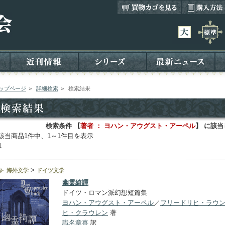
ップページ
＞
詳細検索
＞
検索結果
検索条件 【
著者 ： ヨハン・アウグスト・アーペル
】 に該
該当商品1件中、1～1件目を表示
1
>
海外文学
ドイツ文学
幽霊綺譚
ドイツ・ロマン派幻想短篇集
ヨハン・アウグスト・アーペル
／
フリードリヒ・ラウ
ヒ・クラウレン
著
識名章喜
訳