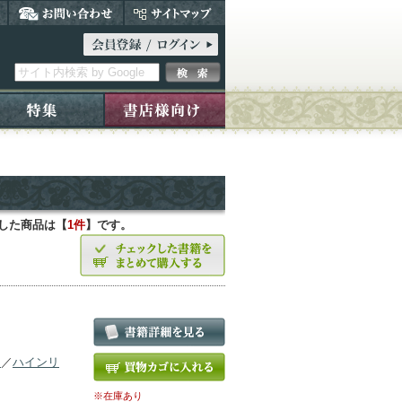
当した商品は【
1件
】です。
ン
／
ハインリ
※在庫あり