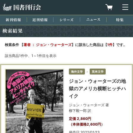
国書刊行会
買物カゴを
メ
新刊情報
近刊情報
シリーズ
ニュース
特集
検索結果
検索条件 【
著者 ： ジョン・ウォーターズ
】に該当した商品は【
1件
】です。
該当商品1件中、1～1件目を表示
海外文学
＞
英米文学
ジョン・ウォーターズの地
獄のアメリカ横断ヒッチハ
イク
ジョン・ウォーターズ 著
柳下毅一郎 訳
定価 2,860円
（本体価格2,600円）
発売日 2022/01/13