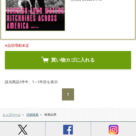
※品切増刷未定
買い物カゴに入れる
該当商品1件中、1～1件目を表示
1
トップページ
＞
詳細検索
＞
検索結果