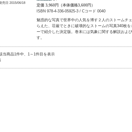
発売日 2015/06/18
定価 3,960円（本体価格3,600円）
ISBN 978-4-336-05925-3 / Cコード 0040
魅惑的な写真で世界中の人気を博す２人のストームチ
らえた、荘厳でときに破壊的なストームの写真340枚を
ーで紹介した決定版。巻末には気象に関する解説およ
す。
該当商品1件中、1～1件目を表示
1