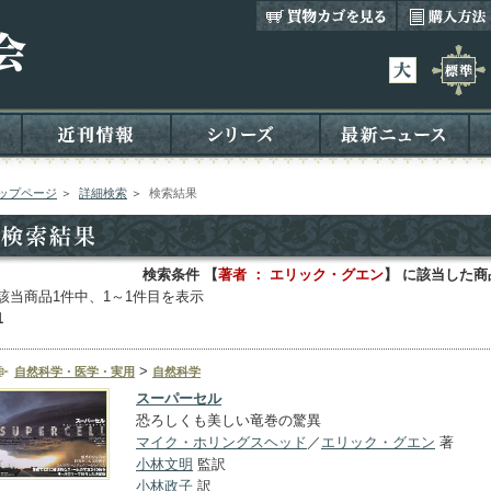
ップページ
＞
詳細検索
＞
検索結果
検索条件 【
著者 ： エリック・グエン
】 に該当した商
該当商品1件中、1～1件目を表示
1
>
自然科学・医学・実用
自然科学
スーパーセル
恐ろしくも美しい竜巻の驚異
マイク・ホリングスヘッド
／
エリック・グエン
著
小林文明
監訳
小林政子
訳