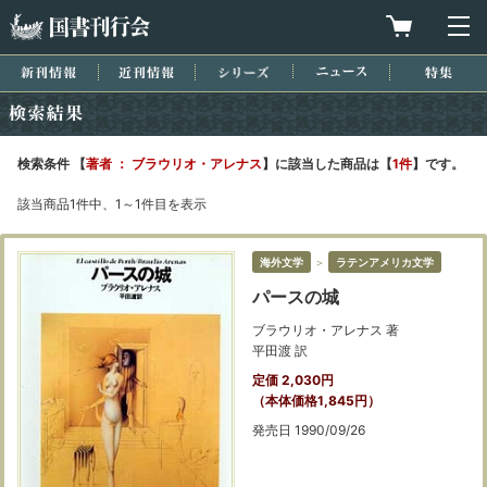
国書刊行会
買物カゴを
メ
新刊情報
近刊情報
シリーズ
ニュース
特集
検索結果
検索条件 【
著者 ： ブラウリオ・アレナス
】に該当した商品は【
1件
】です。
該当商品1件中、1～1件目を表示
海外文学
＞
ラテンアメリカ文学
パースの城
ブラウリオ・アレナス 著
平田渡 訳
定価 2,030円
（本体価格1,845円）
発売日 1990/09/26