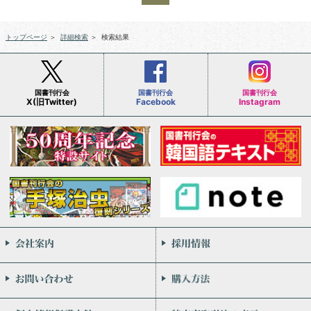
トップページ
＞
詳細検索
＞
検索結果
国書刊行会
国書刊行会
国書刊行会
X(旧Twitter)
Facebook
Instagram
会社案内
お問い合わせ
個人情報保護方針