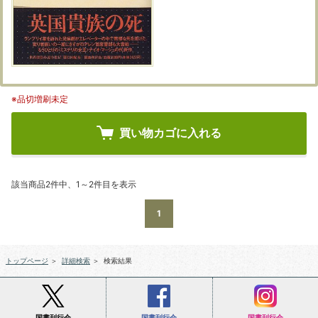
※品切増刷未定
買い物カゴに入れる
該当商品2件中、1～2件目を表示
1
トップページ
＞
詳細検索
＞
検索結果
国書刊行会
国書刊行会
国書刊行会