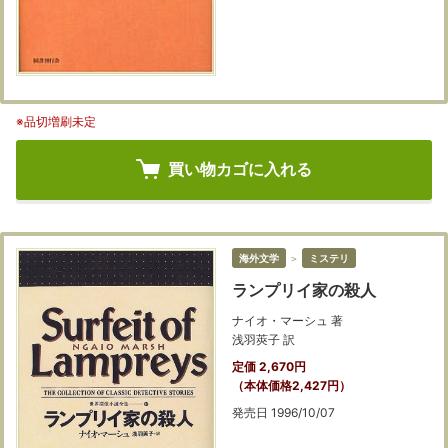
※品切増刷未定
買い物カゴに入れる
海外文学
＞
ミステリ
ランプリイ家の殺人
ナイオ・マーシュ 著
浅羽莢子 訳
定価 2,670円
（本体価格2,427円）
発売日 1996/10/07