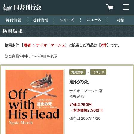
国書刊行会
買物カゴを
メ
新刊情報
近刊情報
シリーズ
ニュース
特集
検索結果
検索条件 【
著者 ： ナイオ・マーシュ
】に該当した商品は【
2件
】です。
該当商品2件中、1～2件目を表示
海外文学
＞
ミステリ
道化の死
ナイオ・マーシュ 著
清野泉 訳
定価 2,750円
（本体価格2,500円）
発売日 2007/11/20