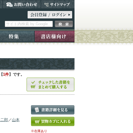
【
1件
】です。
野二郎
／
山本
※在庫あり