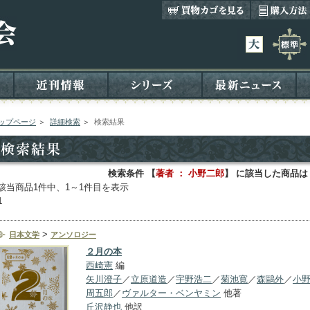
ップページ
＞
詳細検索
＞
検索結果
検索条件 【
著者 ： 小野二郎
】 に該当した商品は
該当商品1件中、1～1件目を表示
1
>
日本文学
アンソロジー
２月の本
西崎憲
編
矢川澄子
／
立原道造
／
宇野浩二
／
菊池寛
／
森鷗外
／
小
周五郎
／
ヴァルター・ベンヤミン
他著
丘沢静也
他訳