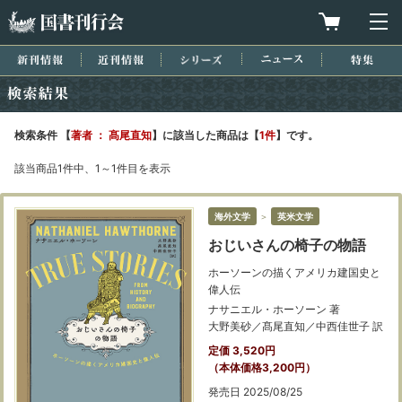
国書刊行会
買物カゴを
メ
新刊情報
近刊情報
シリーズ
ニュース
特集
検索結果
検索条件 【
著者 ： 髙尾直知
】に該当した商品は【
1件
】です。
該当商品1件中、1～1件目を表示
海外文学
＞
英米文学
おじいさんの椅子の物語
ホーソーンの描くアメリカ建国史と
偉人伝
ナサニエル・ホーソーン 著
大野美砂／髙尾直知／中西佳世子 訳
定価 3,520円
（本体価格3,200円）
発売日 2025/08/25