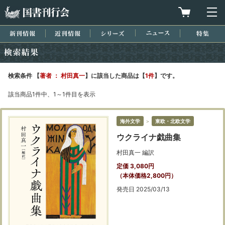
国書刊行会
買物カゴを
メ
新刊情報
近刊情報
シリーズ
ニュース
特集
検索結果
検索条件 【
著者 ： 村田真一
】に該当した商品は【
1件
】です。
該当商品1件中、1～1件目を表示
海外文学
＞
東欧・北欧文学
ウクライナ戯曲集
村田真一 編訳
定価 3,080円
（本体価格2,800円）
発売日 2025/03/13