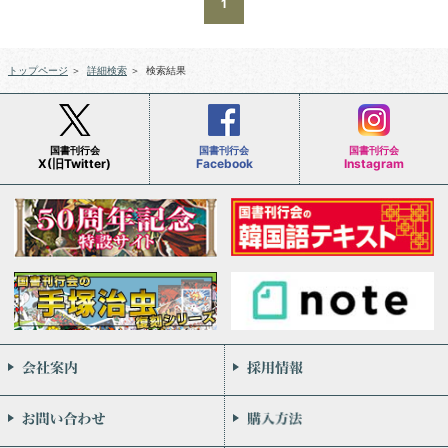
1
トップページ
＞
詳細検索
＞
検索結果
国書刊行会
国書刊行会
国書刊行会
X(旧Twitter)
Facebook
Instagram
会社案内
お問い合わせ