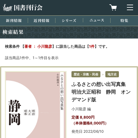
国書刊行会
買物カゴを
メ
新刊情報
近刊情報
シリーズ
ニュース
特集
検索結果
検索条件 【
著者 ： 小川龍彦
】に該当した商品は【
1件
】です。
該当商品1件中、1～1件目を表示
歴史・宗教・民俗
＞
地方史
ふるさとの想い出写真集
明治大正昭和 静岡 オン
デマンド版
小川龍彦 編
定価 8,800円
（本体価格8,000円）
発売日 2022/06/10