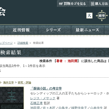
ップページ
＞
詳細検索
＞
検索結果
検索条件 【
著者 ： 池田潤
】 に該当した商品は
該当商品1件中、1～1件目を表示
1
>
海外文学
研究・評論
「探偵小説」の考古学
セレンディップの三人の王子たちからシャーロック・
レジス・メサック
著
石橋正孝
監訳
池田潤
／
佐々木匠
／
白鳥光
／
槙野佳奈子
／
山本佳生
訳