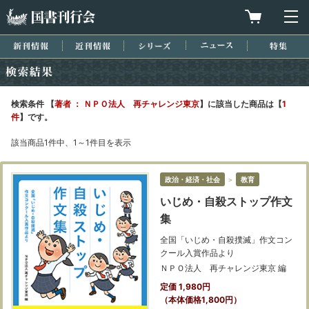
国書刊行会
買物カゴを
メ
新刊情報
近刊情報
シリーズ
ニュース
特集
検索結果
検索条件 【
著者 ： ＮＰＯ法人 再チャレンジ東京
】に該当した商品は【
1
件
】です。
該当商品1件中、1～1件目を表示
政治・経済・社会
＞
教育
いじめ・自殺ストップ作文
集
全国「いじめ・自殺撲滅」作文コン
クール入賞作品より
ＮＰＯ法人 再チャレンジ東京 編
定価 1,980円
（本体価格1,800円）