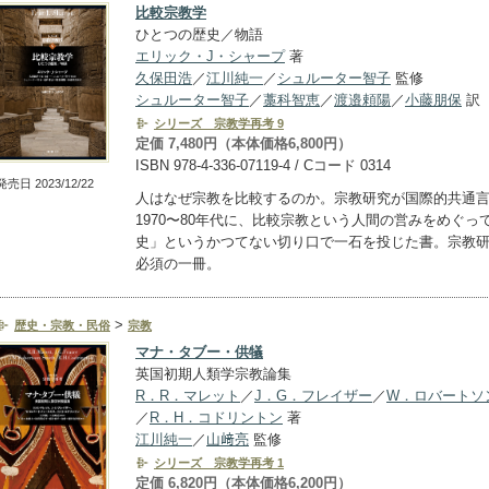
比較宗教学
ひとつの歴史／物語
エリック・J・シャープ
著
久保田浩
／
江川純一
／
シュルーター智子
監修
シュルーター智子
／
藁科智恵
／
渡邉頼陽
／
小藤朋保
訳
シリーズ 宗教学再考 9
定価 7,480円（本体価格6,800円）
ISBN 978-4-336-07119-4 / Cコード 0314
発売日 2023/12/22
人はなぜ宗教を比較するのか。宗教研究が国際的共通
1970〜80年代に、比較宗教という人間の営みをめぐっ
史」というかつてない切り口で一石を投じた書。宗教
必須の一冊。
>
歴史・宗教・民俗
宗教
マナ・タブー・供犠
英国初期人類学宗教論集
R．R．マレット
／
J．G．フレイザー
／
W．ロバートソ
／
R．H．コドリントン
著
江川純一
／
山﨑亮
監修
シリーズ 宗教学再考 1
定価 6,820円（本体価格6,200円）