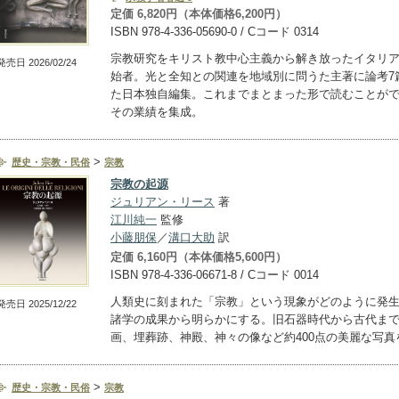
定価 6,820円（本体価格6,200円）
ISBN 978-4-336-05690-0 / Cコード 0314
宗教研究をキリスト教中心主義から解き放ったイタリ
発売日 2026/02/24
始者。光と全知との関連を地域別に問うた主著に論考7
た日本独自編集。これまでまとまった形で読むことが
その業績を集成。
>
歴史・宗教・民俗
宗教
宗教の起源
ジュリアン・リース
著
江川純一
監修
小藤朋保
／
溝口大助
訳
定価 6,160円（本体価格5,600円）
ISBN 978-4-336-06671-8 / Cコード 0014
人類史に刻まれた「宗教」という現象がどのように発
発売日 2025/12/22
諸学の成果から明らかにする。旧石器時代から古代ま
画、埋葬跡、神殿、神々の像など約400点の美麗な写真
>
歴史・宗教・民俗
宗教