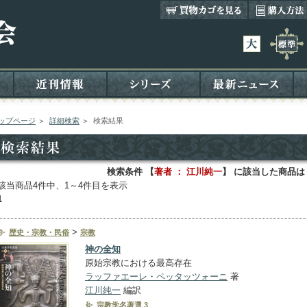
ップページ
＞
詳細検索
＞
検索結果
検索条件 【
著者 ： 江川純一
】 に該当した商品は
該当商品4件中、1～4件目を表示
1
>
歴史・宗教・民俗
宗教
神の全知
原始宗教における最高存在
ラッファエーレ・ペッタッツォーニ
著
江川純一
編訳
宗教学名著選 3