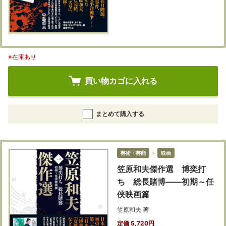
※在庫あり
買い物カゴに入れる
まとめて購入する
芸術・芸能
＞
映画
笠原和夫傑作選 博奕打
ち 総長賭博――初期～任
侠映画篇
笠原和夫 著
定価 5,720円