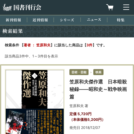
国書刊行会
買物カゴを
メ
新刊情報
近刊情報
シリーズ
ニュース
特集
検索結果
検索条件 【
著者 ： 笠原和夫
】に該当した商品は【
3件
】です。
該当商品3件中、1～3件目を表示
芸術・芸能
＞
映画
笠原和夫傑作選 日本暗殺
秘録――昭和史～戦争映画
篇
笠原和夫 著
定価 5,720円
（本体価格5,200円）
発売日 2018/12/07