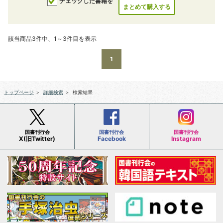
チェックした書籍を
まとめて購入する
該当商品3件中、1～3件目を表示
1
トップページ
＞
詳細検索
＞
検索結果
国書刊行会
国書刊行会
国書刊行会
X(旧Twitter)
Facebook
Instagram