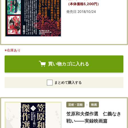
（本体価格5,200円）
発売日 2018/10/24
※在庫あり
買い物カゴに入れる
まとめて購入する
芸術・芸能
＞
映画
笠原和夫傑作選 仁義なき
戦い――実録映画篇