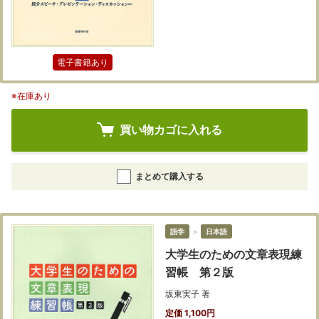
電子書籍あり
※在庫あり
買い物カゴに入れる
まとめて購入する
語学
＞
日本語
大学生のための文章表現練
習帳 第２版
坂東実子 著
定価 1,100円