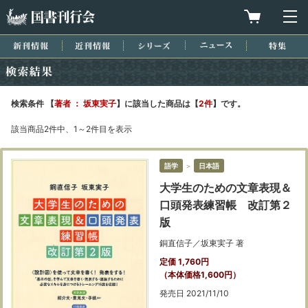
国書刊行会
買物カゴを
メ
新刊情報
近刊情報
シリーズ
ニュース
特集
検索結果
検索条件 【
著者 ： 坂東実子
】に該当した商品は【
2件
】です。
該当商品2件中、1～2件目を表示
語学
＞
日本語
大学生のための文章表現＆
口頭発表練習帳 改訂第２
版
銅直信子／坂東実子 著
定価 1,760円
（本体価格1,600円）
発売日 2021/11/10