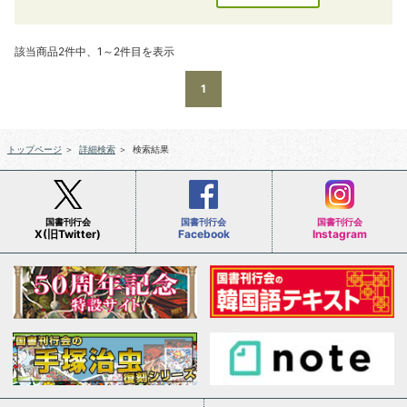
該当商品2件中、1～2件目を表示
1
トップページ
＞
詳細検索
＞
検索結果
国書刊行会
国書刊行会
国書刊行会
X(旧Twitter)
Facebook
Instagram