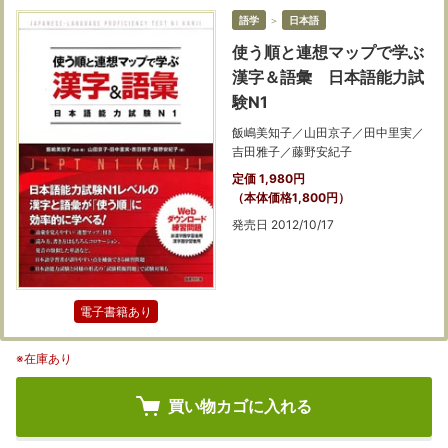
語学
＞
日本語
使う順と連想マップで学ぶ
漢字＆語彙 日本語能力試
験N1
飯嶋美知子／山田京子／田中里実／
吉田雅子／藤野安紀子
定価 1,980円
（本体価格1,800円）
発売日 2012/10/17
電子書籍あり
※在庫あり
買い物カゴに入れる