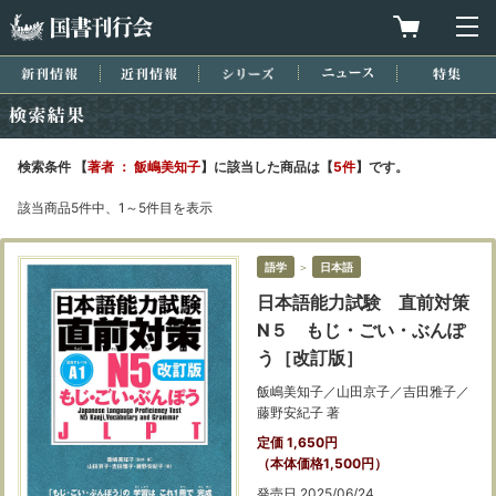
国書刊行会
買物カゴを
メ
新刊情報
近刊情報
シリーズ
ニュース
特集
検索結果
検索条件 【
著者 ： 飯嶋美知子
】に該当した商品は【
5件
】です。
該当商品5件中、1～5件目を表示
語学
＞
日本語
日本語能力試験 直前対策
N５ もじ・ごい・ぶんぽ
う［改訂版］
飯嶋美知子／山田京子／吉田雅子／
藤野安紀子 著
定価 1,650円
（本体価格1,500円）
発売日 2025/06/24