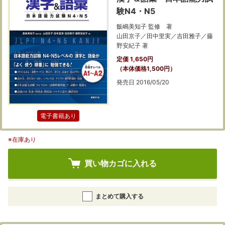
験N4・N5
飯嶋美知子 監修 著
山田京子／田中里実／吉田雅子／藤
野安紀子 著
定価 1,650円
（本体価格1,500円）
発売日 2016/05/20
電子書籍あり
※在庫あり
買い物カゴに入れる
まとめて購入する