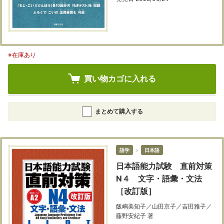
※在庫あり
買い物カゴに入れる
まとめて購入する
語学
＞
日本語
日本語能力試験 直前対策
N４ 文字・語彙・文法
［改訂版］
飯嶋美知子／山田京子／吉田雅子／
藤野安紀子 著