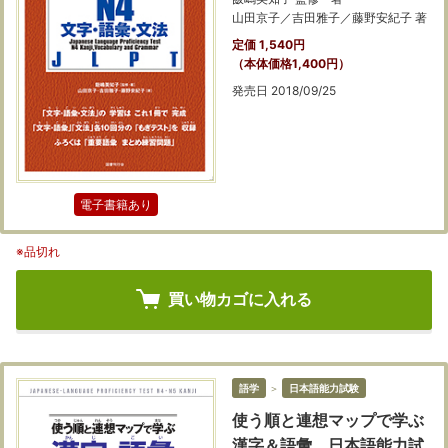
山田京子／吉田雅子／藤野安紀子 著
定価 1,540円
（本体価格1,400円）
発売日 2018/09/25
電子書籍あり
※品切れ
買い物カゴに入れる
語学
＞
日本語能力試験
使う順と連想マップで学ぶ
漢字＆語彙 日本語能力試