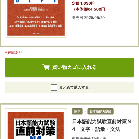
定価 1,650円
（本体価格1,500円）
発売日 2025/05/20
※在庫あり
買い物カゴに入れる
まとめて購入する
語学
＞
日本語能力試験
日本語能力試験直前対策Ｎ
4 文字・語彙・文法
飯嶋美知子 監修・著