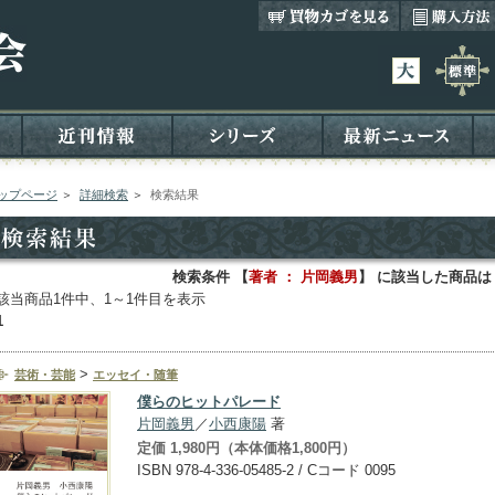
ップページ
＞
詳細検索
＞
検索結果
検索条件 【
著者 ： 片岡義男
】 に該当した商品は
該当商品1件中、1～1件目を表示
1
>
芸術・芸能
エッセイ・随筆
僕らのヒットパレード
片岡義男
／
小西康陽
著
定価 1,980円（本体価格1,800円）
ISBN 978-4-336-05485-2 / Cコード 0095