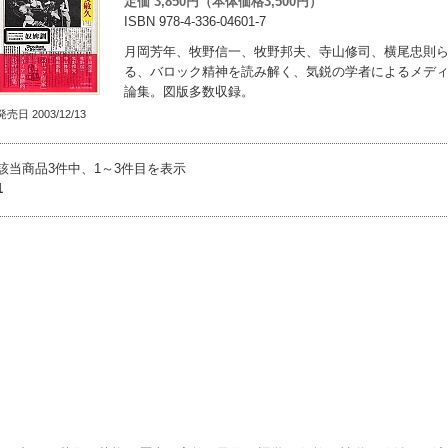
定価 3,850円（本体価格3,500円）
ISBN 978-4-336-04601-7
月岡芳年、牧野信一、牧野邦夫、寺山修司、横尾忠則
る、バロック精神を読み解く、気鋭の学者によるメデ
論集。図版多数収録。
発売日 2003/12/13
該当商品3件中、1～3件目を表示
1