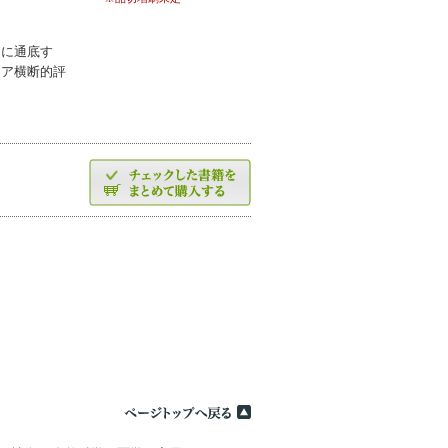
らに通底す
ィア横断的評