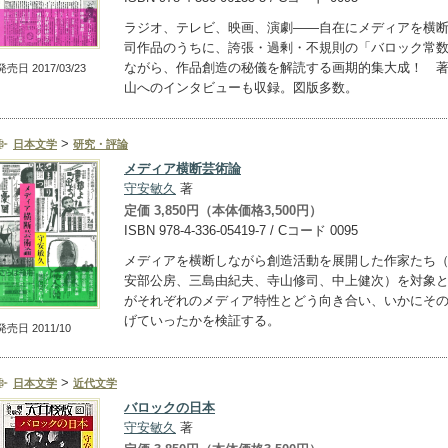
ラジオ、テレビ、映画、演劇――自在にメディアを横
司作品のうちに、誇張・過剰・不規則の「バロック常
ながら、作品創造の秘儀を解読する画期的集大成！ 
発売日 2017/03/23
山へのインタビューも収録。図版多数。
>
日本文学
研究・評論
メディア横断芸術論
守安敏久
著
定価 3,850円（本体価格3,500円）
ISBN 978-4-336-05419-7 / Cコード 0095
メディアを横断しながら創造活動を展開した作家たち
安部公房、三島由紀夫、寺山修司、中上健次）を対象
がそれぞれのメディア特性とどう向き合い、いかにそ
げていったかを検証する。
発売日 2011/10
>
日本文学
近代文学
バロックの日本
守安敏久
著