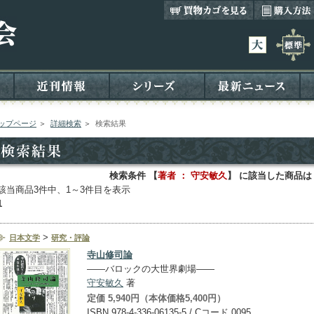
ップページ
＞
詳細検索
＞
検索結果
検索条件 【
著者 ： 守安敏久
】 に該当した商品は
該当商品3件中、1～3件目を表示
1
>
日本文学
研究・評論
寺山修司論
――バロックの大世界劇場――
守安敏久
著
定価 5,940円（本体価格5,400円）
ISBN 978-4-336-06135-5 / Cコード 0095