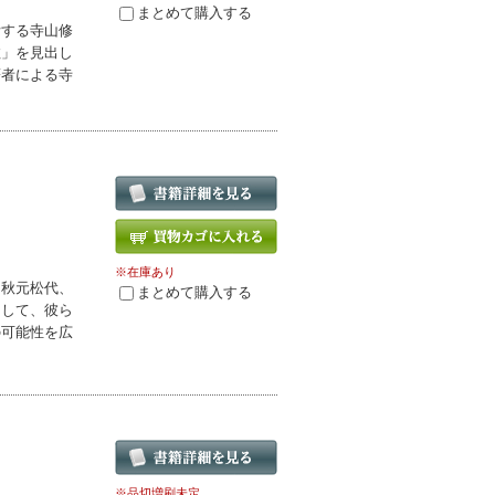
まとめて購入する
断する寺山修
数」を見出し
著者による寺
※在庫あり
（秋元松代、
まとめて購入する
として、彼ら
の可能性を広
※品切増刷未定