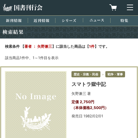
国書刊行会
買物カゴを
メ
新刊情報
近刊情報
シリーズ
ニュース
特集
検索結果
検索条件 【
著者 ： 矢野兼三
】に該当した商品は【
1件
】です。
該当商品1件中、1～1件目を表示
歴史・宗教・民俗
＞
戦争・軍事
スマトラ獄中記
矢野兼三 著
定価 2,750円
（本体価格2,500円）
発売日 1982/02/01