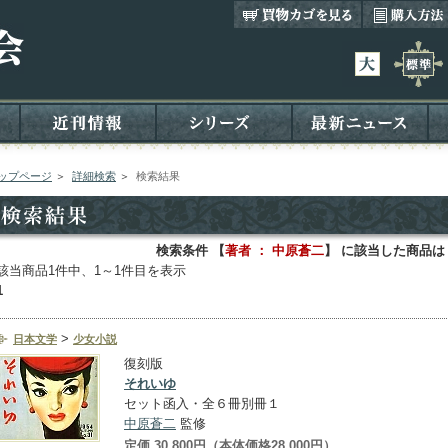
ップページ
＞
詳細検索
＞
検索結果
検索条件 【
著者 ： 中原蒼二
】 に該当した商品は
該当商品1件中、1～1件目を表示
1
>
日本文学
少女小説
復刻版
それいゆ
セット函入・全６冊別冊１
中原蒼二
監修
定価 30,800円（本体価格28,000円）