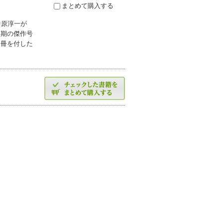
まとめて購入する
中原淳一が
盛期の傑作号
別冊を付した