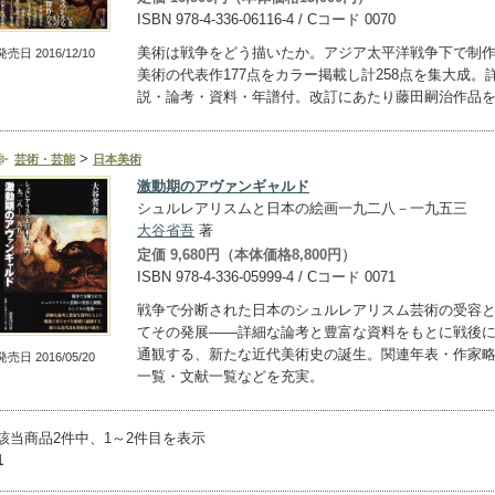
ISBN 978-4-336-06116-4 / Cコード 0070
美術は戦争をどう描いたか。アジア太平洋戦争下で制
発売日 2016/12/10
美術の代表作177点をカラー掲載し計258点を集大成。
説・論考・資料・年譜付。改訂にあたり藤田嗣治作品
>
芸術・芸能
日本美術
激動期のアヴァンギャルド
シュルレアリスムと日本の絵画一九二八－一九五三
大谷省吾
著
定価 9,680円（本体価格8,800円）
ISBN 978-4-336-05999-4 / Cコード 0071
戦争で分断された日本のシュルレアリスム芸術の受容
てその発展――詳細な論考と豊富な資料をもとに戦後
通観する、新たな近代美術史の誕生。関連年表・作家
発売日 2016/05/20
一覧・文献一覧などを充実。
該当商品2件中、1～2件目を表示
1