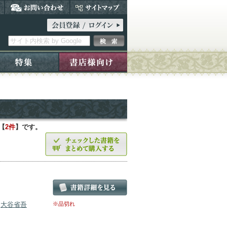
【
2件
】です。
／
大谷省吾
※品切れ