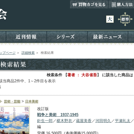
ップページ
＞
詳細検索
＞
検索結果
検索条件 【
著者 ： 大谷省吾
】 に該当した商品は
該当商品2件中、1～2件目を表示
1
>
芸術・芸能
日本美術
改訂版
戦争と美術 1937-1945
針生一郎
／
椹木野衣
／
蔵屋美香
／
河田明久
／
平瀬礼太
編
定価 16,500円（本体価格15,000円）