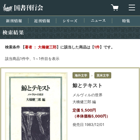
国書刊行会
買物カゴを
メ
新刊情報
近刊情報
シリーズ
ニュース
特集
検索結果
検索条件 【
著者 ： 大橋健三郎
】に該当した商品は【
1件
】です。
該当商品1件中、1～1件目を表示
海外文学
＞
英米文学
鯨とテキスト
メルヴィルの世界
大橋健三郎 編
定価 5,500円
（本体価格5,000円）
発売日 1983/12/01