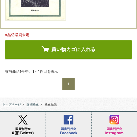
※品切増刷未定
買い物カゴに入れる
該当商品1件中、1～1件目を表示
1
トップページ
＞
詳細検索
＞
検索結果
国書刊行会
国書刊行会
国書刊行会
X(旧Twitter)
Facebook
Instagram