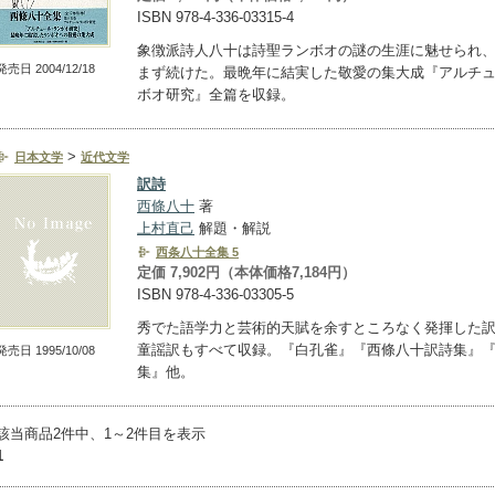
ISBN 978-4-336-03315-4
象徴派詩人八十は詩聖ランボオの謎の生涯に魅せられ
発売日 2004/12/18
まず続けた。最晩年に結実した敬愛の集大成『アルチ
ボオ研究』全篇を収録。
>
日本文学
近代文学
訳詩
西條八十
著
上村直己
解題・解説
西条八十全集 5
定価 7,902円（本体価格7,184円）
ISBN 978-4-336-03305-5
秀でた語学力と芸術的天賦を余すところなく発揮した
童謡訳もすべて収録。『白孔雀』『西條八十訳詩集』
発売日 1995/10/08
集』他。
該当商品2件中、1～2件目を表示
1