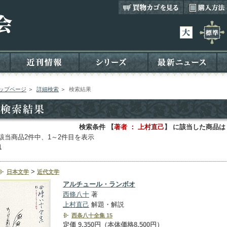
ップページ
＞
詳細検索
＞
検索結果
検索条件 【
著者 ： 上村直己
】 に該当した商品は
該当商品2件中、1～2件目を表示
1
>
日本文学
近代文学
アルチュール・ランボオ
西條八十
著
上村直己
解題・解説
西条八十全集 15
定価 9,350円（本体価格8,500円）