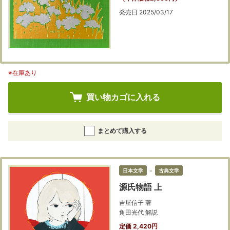
発売日 2025/03/17
※在庫あり
買い物カゴに入れる
まとめて購入する
日本文学
＞
古典文学
源氏物語 上
吉屋信子 著
角田光代 解説
定価 2,420円