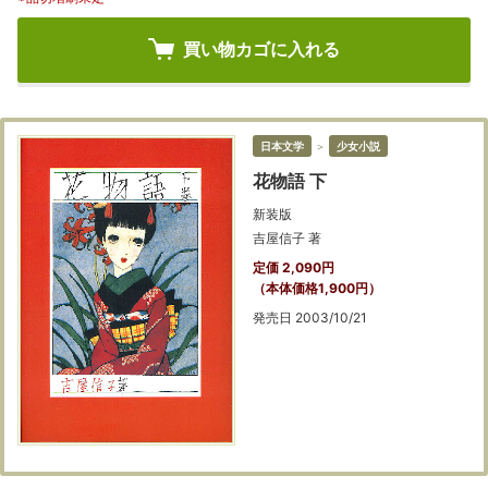
買い物カゴに入れる
日本文学
＞
少女小説
花物語 下
新装版
吉屋信子 著
定価 2,090円
（本体価格1,900円）
発売日 2003/10/21