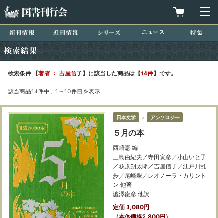
国書刊行会
買物カゴを
メ
新刊情報
近刊情報
シリーズ
ニュース
特集
検索結果
検索条件 【
著者 ： 吉屋信子
】に該当した商品は【
14件
】です。
該当商品14件中、1～10件目を表示
日本文学
＞
アンソロジー
５月の本
西崎憲 編
三島由紀夫／寺田寅彦／小山いと子
／萩原朔太郎／吉屋信子／江戸川乱
歩／尾崎翠／レオノーラ・カリント
ン 他著
澁澤龍彦 他訳
定価 3,080円
（本体価格2,800円）