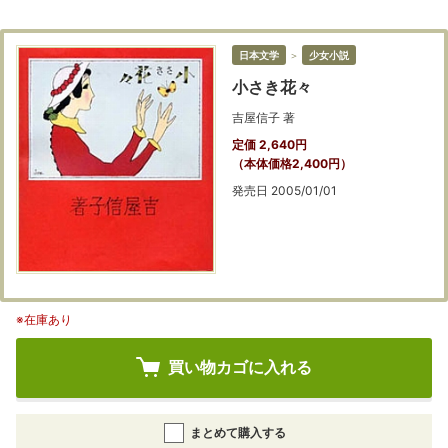
日本文学
＞
少女小説
小さき花々
吉屋信子 著
定価 2,640円
（本体価格2,400円）
発売日 2005/01/01
※在庫あり
買い物カゴに入れる
まとめて購入する