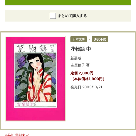
まとめて購入する
日本文学
＞
少女小説
花物語 中
新装版
吉屋信子 著
定価 2,090円
（本体価格1,900円）
発売日 2003/10/21
※品切増刷未定