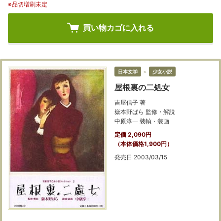
※品切増刷未定
買い物カゴに入れる
日本文学
＞
少女小説
屋根裏の二処女
吉屋信子 著
嶽本野ばら 監修・解説
中原淳一 装幀・装画
定価 2,090円
（本体価格1,900円）
発売日 2003/03/15