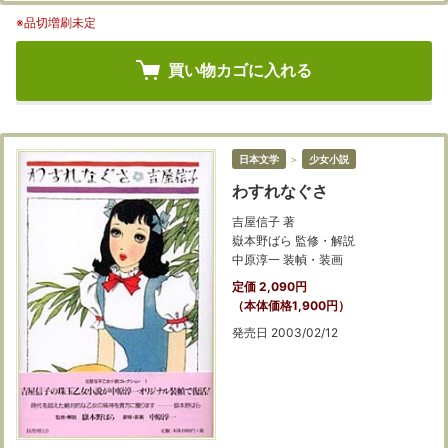
※品切増刷未定
買い物カゴに入れる
日本文学
＞
少女小説
わすれなぐさ
吉屋信子 著
嶽本野ばら 監修・解説
中原淳一 装幀・装画
定価 2,090円
（本体価格1,900円）
発売日 2003/02/12