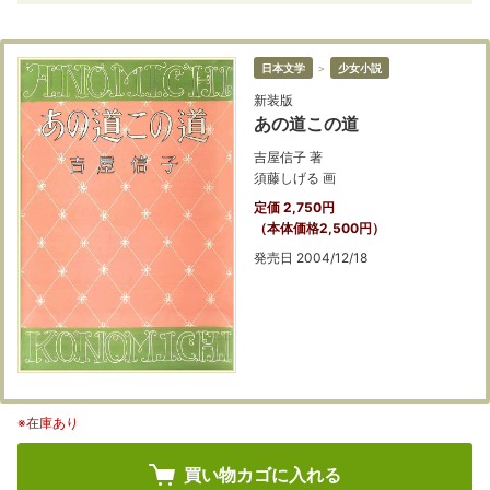
日本文学
＞
少女小説
新装版
あの道この道
吉屋信子 著
須藤しげる 画
定価 2,750円
（本体価格2,500円）
発売日 2004/12/18
※在庫あり
買い物カゴに入れる