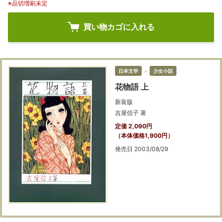
※品切増刷未定
買い物カゴに入れる
日本文学
＞
少女小説
花物語 上
新装版
吉屋信子 著
定価 2,090円
（本体価格1,900円）
発売日 2003/08/29