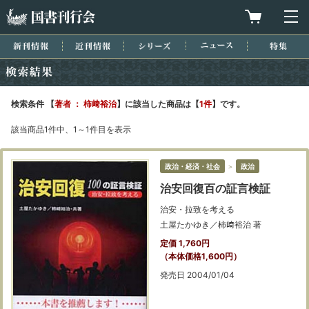
国書刊行会
買物カゴを
メ
新刊情報
近刊情報
シリーズ
ニュース
特集
検索結果
検索条件 【
著者 ： 柿﨑裕治
】に該当した商品は【
1件
】です。
該当商品1件中、1～1件目を表示
政治・経済・社会
＞
政治
治安回復百の証言検証
治安・拉致を考える
土屋たかゆき／柿﨑裕治 著
定価 1,760円
（本体価格1,600円）
発売日 2004/01/04